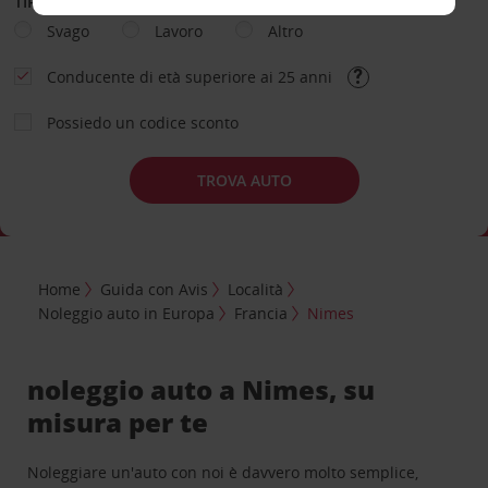
TIPOLOGIA DI NOLEGGIO
Svago
Lavoro
Altro
Conducente di età superiore ai 25 anni
Possiedo un codice sconto
TROVA AUTO
Home
Guida con Avis
Località
Noleggio auto in Europa
Francia
Nimes
noleggio auto a Nimes, su
misura per te
Noleggiare un'auto con noi è davvero molto semplice,