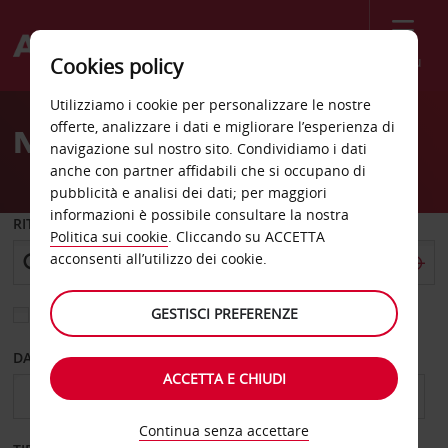
Menù
Cookies policy
Welcome
Utilizziamo i cookie per personalizzare le nostre
to
offerte, analizzare i dati e migliorare l’esperienza di
Noleggio auto Nimes
Avis
navigazione sul nostro sito. Condividiamo i dati
anche con partner affidabili che si occupano di
pubblicità e analisi dei dati; per maggiori
informazioni è possibile consultare la nostra
RITIRO DA
Politica sui cookie
. Cliccando su ACCETTA
acconsenti all’utilizzo dei cookie.
GESTISCI PREFERENZE
Scegli una località di riconsegna diversa
DAL GIORNO
AL GIORNO
ACCETTA E CHIUDI
Continua senza accettare