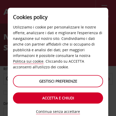
Menù
Cookies policy
Welcome
Utilizziamo i cookie per personalizzare le nostre
to
offerte, analizzare i dati e migliorare l’esperienza di
Noleggio auto alla
Avis
navigazione sul nostro sito. Condividiamo i dati
anche con partner affidabili che si occupano di
Stazione di Nevers
pubblicità e analisi dei dati; per maggiori
informazioni è possibile consultare la nostra
Politica sui cookie
. Cliccando su ACCETTA
acconsenti all’utilizzo dei cookie.
RITIRO DA
GESTISCI PREFERENZE
Scegli una località di riconsegna diversa
ACCETTA E CHIUDI
DAL GIORNO
AL GIORNO
Continua senza accettare