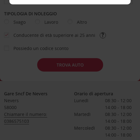
TIPOLOGIA DI NOLEGGIO
Svago
Lavoro
Altro
Conducente di età superiore ai 25 anni
Possiedo un codice sconto
TROVA AUTO
Gare Sncf De Nevers
Orario di apertura
Nevers
Lunedì
08:30 - 12:00
58000
14:00 - 18:00
Chiamare il numero:
Martedì
08:30 - 12:00
0386575103
14:00 - 18:00
Mercoledì
08:30 - 12:00
14:00 - 18:00