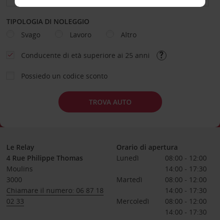
TIPOLOGIA DI NOLEGGIO
Svago
Lavoro
Altro
Conducente di età superiore ai 25 anni
Possiedo un codice sconto
TROVA AUTO
Le Relay
Orario di apertura
4 Rue Philippe Thomas
Lunedì
08:00 - 12:00
Moulins
14:00 - 17:30
3000
Martedì
08:00 - 12:00
Chiamare il numero: 06 87 18
14:00 - 17:30
02 33
Mercoledì
08:00 - 12:00
14:00 - 17:30