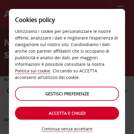
Menù
Cookies policy
Welcome
Utilizziamo i cookie per personalizzare le nostre
to
offerte, analizzare i dati e migliorare l’esperienza di
Noleggio auto alla
Avis
navigazione sul nostro sito. Condividiamo i dati
anche con partner affidabili che si occupano di
Stazione di Moulins
pubblicità e analisi dei dati; per maggiori
informazioni è possibile consultare la nostra
Politica sui cookie
. Cliccando su ACCETTA
acconsenti all’utilizzo dei cookie.
RITIRO DA
GESTISCI PREFERENZE
Scegli una località di riconsegna diversa
ACCETTA E CHIUDI
DAL GIORNO
AL GIORNO
Continua senza accettare