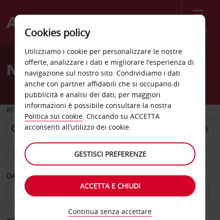
Menù
Cookies policy
Welcome
Utilizziamo i cookie per personalizzare le nostre
to
offerte, analizzare i dati e migliorare l’esperienza di
Noleggio auto Montlucon
Avis
navigazione sul nostro sito. Condividiamo i dati
anche con partner affidabili che si occupano di
pubblicità e analisi dei dati; per maggiori
informazioni è possibile consultare la nostra
RITIRO DA
Politica sui cookie
. Cliccando su ACCETTA
acconsenti all’utilizzo dei cookie.
GESTISCI PREFERENZE
Scegli una località di riconsegna diversa
DAL GIORNO
AL GIORNO
ACCETTA E CHIUDI
Continua senza accettare