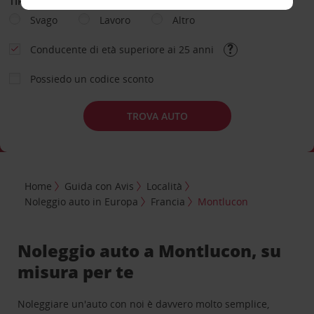
TIPOLOGIA DI NOLEGGIO
Svago
Lavoro
Altro
Conducente di età superiore ai 25 anni
Possiedo un codice sconto
TROVA AUTO
Home
Guida con Avis
Località
Noleggio auto in Europa
Francia
Montlucon
Noleggio auto a Montlucon, su
misura per te
Noleggiare un'auto con noi è davvero molto semplice,