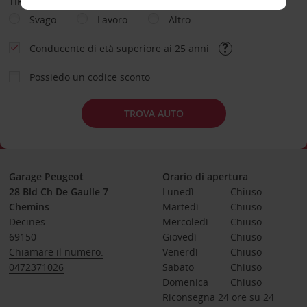
TIPOLOGIA DI NOLEGGIO
Svago
Lavoro
Altro
Conducente di età superiore ai 25 anni
Possiedo un codice sconto
TROVA AUTO
Garage Peugeot
Orario di apertura
28 Bld Ch De Gaulle 7
Lunedì
Chiuso
Chemins
Martedì
Chiuso
Decines
Mercoledì
Chiuso
69150
Giovedì
Chiuso
Chiamare il numero:
Venerdì
Chiuso
0472371026
Sabato
Chiuso
Domenica
Chiuso
Riconsegna 24 ore su 24