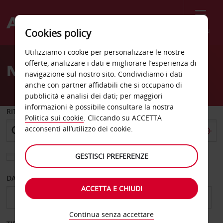
Menù
Cookies policy
Welcome
Utilizziamo i cookie per personalizzare le nostre
to
offerte, analizzare i dati e migliorare l’esperienza di
Noleggio auto Decines
Avis
navigazione sul nostro sito. Condividiamo i dati
anche con partner affidabili che si occupano di
pubblicità e analisi dei dati; per maggiori
informazioni è possibile consultare la nostra
RITIRO DA
Politica sui cookie
. Cliccando su ACCETTA
acconsenti all’utilizzo dei cookie.
GESTISCI PREFERENZE
Scegli una località di riconsegna diversa
DAL GIORNO
AL GIORNO
ACCETTA E CHIUDI
Continua senza accettare