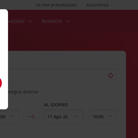
Le mie prenotazioni
Assistenza
STINAZIONI
BUSINESS
 riconsegna diversa
AL GIORNO