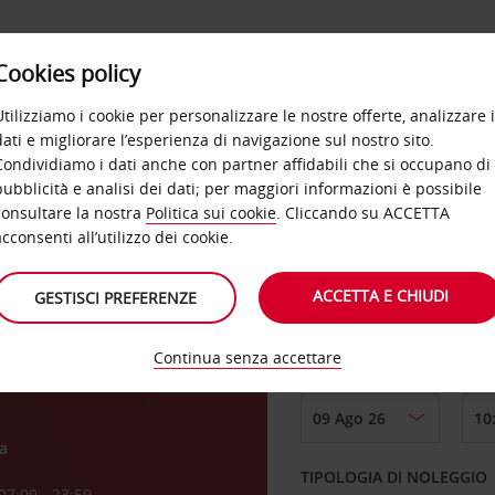
Cookies policy
OFFERTE
SELF SERVICE
PRODOTTI
DE
Utilizziamo i cookie per personalizzare le nostre offerte, analizzare i
dati e migliorare l’esperienza di navigazione sul nostro sito.
Condividiamo i dati anche con partner affidabili che si occupano di
pubblicità e analisi dei dati; per maggiori informazioni è possibile
consultare la nostra
Politica sui cookie
. Cliccando su ACCETTA
RITIRO DA
acconsenti all’utilizzo dei cookie.
one
ACCETTA E CHIUDI
GESTISCI PREFERENZE
Scegli una località di
Continua senza accettare
DAL GIORNO
a
TIPOLOGIA DI NOLEGGIO
07:00 - 23:59