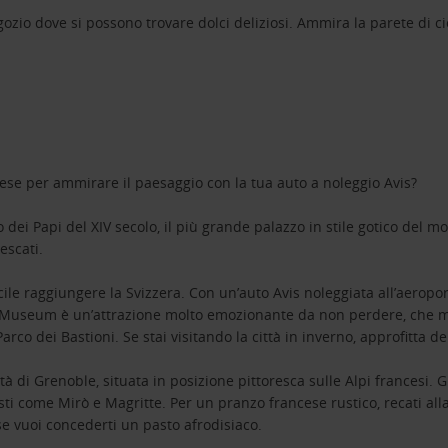
ozio dove si possono trovare dolci deliziosi. Ammira la parete di cioc
se per ammirare il paesaggio con la tua auto a noleggio Avis?
 dei Papi del XIV secolo, il più grande palazzo in stile gotico del mo
escati.
acile raggiungere la Svizzera. Con un’auto Avis noleggiata all’aeropo
 Museum è un’attrazione molto emozionante da non perdere, che mos
arco dei Bastioni. Se stai visitando la città in inverno, approfitta de
ttà di Grenoble, situata in posizione pittoresca sulle Alpi francesi. 
sti come Mirò e Magritte. Per un pranzo francese rustico, recati al
se vuoi concederti un pasto afrodisiaco.