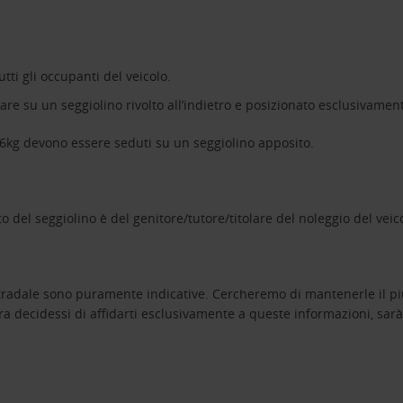
tti gli occupanti del veicolo.
are su un seggiolino rivolto all’indietro e posizionato esclusivament
i 36kg devono essere seduti su un seggiolino apposito.
 del seggiolino è del genitore/tutore/titolare del noleggio del veic
 stradale sono puramente indicative. Cercheremo di mantenerle il p
ora decidessi di affidarti esclusivamente a queste informazioni, sa