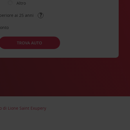
Altro
periore ai 25 anni
conto
TROVA AUTO
o di Lione Saint Exupery