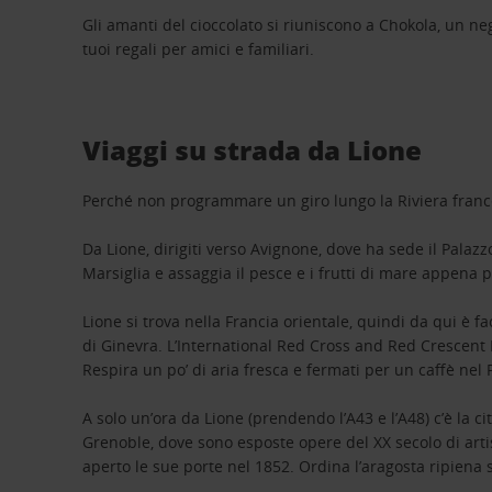
Gli amanti del cioccolato si riuniscono a Chokola, un neg
tuoi regali per amici e familiari.
Viaggi su strada da Lione
Perché non programmare un giro lungo la Riviera france
Da Lione, dirigiti verso Avignone, dove ha sede il Palazzo
Marsiglia e assaggia il pesce e i frutti di mare appena p
Lione si trova nella Francia orientale, quindi da qui è f
di Ginevra. L’International Red Cross and Red Crescent
Respira un po’ di aria fresca e fermati per un caffè nel P
A solo un’ora da Lione (prendendo l’A43 e l’A48) c’è la ci
Grenoble, dove sono esposte opere del XX secolo di arti
aperto le sue porte nel 1852. Ordina l’aragosta ripiena 