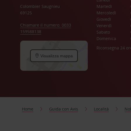
Colombier Saugnieu
Martedì
69125
Mercoledì
Giovedì
Chiamare il numero: 0033
Venerdì
159588138
Sabato
Domenica
Riconsegna 24 or
Visualizza mappa
Home
Guida con Avis
Località
Nol