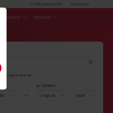
Le mie prenotazioni
Assistenza
STINAZIONI
BUSINESS
 riconsegna diversa
AL GIORNO