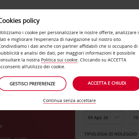
Cookies policy
OFFERTE
SELF SERVICE
PRODOTTI
DE
Utilizziamo i cookie per personalizzare le nostre offerte, analizzare i
dati e migliorare l’esperienza di navigazione sul nostro sito.
Condividiamo i dati anche con partner affidabili che si occupano di
pubblicità e analisi dei dati; per maggiori informazioni è possibile
consultare la nostra
Politica sui cookie
. Cliccando su ACCETTA
RITIRO DA
acconsenti all’utilizzo dei cookie.
aria
ACCETTA E CHIUDI
GESTISCI PREFERENZE
Scegli una località di
Continua senza accettare
DAL GIORNO
a
TIPOLOGIA DI NOLEGGIO
07:00 - 12:30