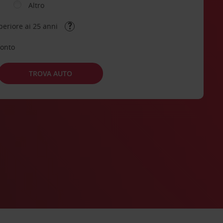
Altro
periore ai 25 anni
conto
TROVA AUTO