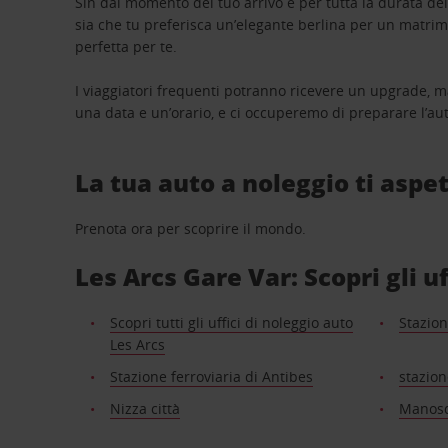
Sin dal momento del tuo arrivo e per tutta la durata del n
sia che tu preferisca un’elegante berlina per un matri
perfetta per te.
I viaggiatori frequenti potranno ricevere un upgrade, m
una data e un’orario, e ci occuperemo di preparare l’aut
La tua auto a noleggio ti aspet
Prenota ora per scoprire il mondo.
Les Arcs Gare Var: Scopri gli u
Scopri tutti gli uffici di noleggio auto
Stazion
Les Arcs
Stazione ferroviaria di Antibes
stazion
Nizza città
Manos