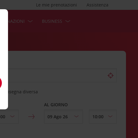
Le mie prenotazioni
Assistenza
STINAZIONI
BUSINESS
 riconsegna diversa
AL GIORNO