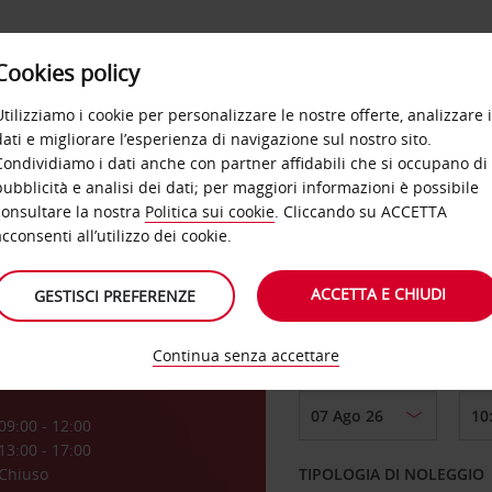
Cookies policy
OFFERTE
SELF SERVICE
PRODOTTI
DE
Utilizziamo i cookie per personalizzare le nostre offerte, analizzare i
dati e migliorare l’esperienza di navigazione sul nostro sito.
Condividiamo i dati anche con partner affidabili che si occupano di
es
pubblicità e analisi dei dati; per maggiori informazioni è possibile
consultare la nostra
Politica sui cookie
. Cliccando su ACCETTA
RITIRO DA
acconsenti all’utilizzo dei cookie.
ACCETTA E CHIUDI
GESTISCI PREFERENZE
Scegli una località di
Continua senza accettare
DAL GIORNO
a
09:00 - 12:00
13:00 - 17:00
Chiuso
TIPOLOGIA DI NOLEGGIO