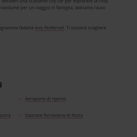
 desideri una scattante city car per esplorare la città,
novolume per un viaggio in famiglia, abbiamo l’auto
 programma fedeltà
Avis Preferred
. Ti basterà scegliere
i
Aeroporto di Hyeres
zzurra
Stazione ferroviaria di Nizza