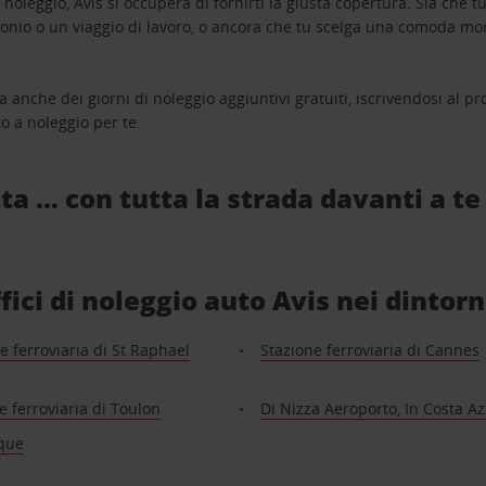
oleggio, Avis si occuperà di fornirti la giusta copertura. Sia che tu
monio o un viaggio di lavoro, o ancora che tu scelga una comoda mo
a anche dei giorni di noleggio aggiuntivi gratuiti, iscrivendosi al
o a noleggio per te.
ta … con tutta la strada davanti a te
ffici di noleggio auto Avis nei dintorn
e ferroviaria di St Raphael
Stazione ferroviaria di Cannes
e ferroviaria di Toulon
Di Nizza Aeroporto, In Costa A
que