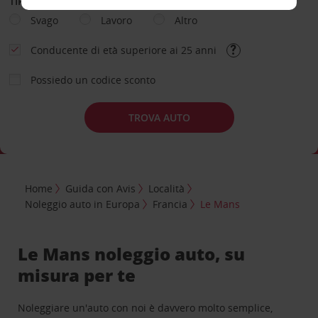
TIPOLOGIA DI NOLEGGIO
Svago
Lavoro
Altro
Conducente di età superiore ai 25 anni
Possiedo un codice sconto
TROVA AUTO
Home
Guida con Avis
Località
Noleggio auto in Europa
Francia
Le Mans
Le Mans noleggio auto, su
misura per te
Noleggiare un'auto con noi è davvero molto semplice,