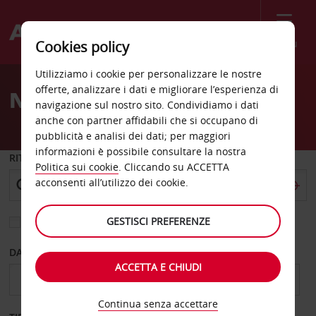
Menù
Cookies policy
Welcome
Utilizziamo i cookie per personalizzare le nostre
to
offerte, analizzare i dati e migliorare l’esperienza di
Noleggio auto Le Mans
Avis
navigazione sul nostro sito. Condividiamo i dati
anche con partner affidabili che si occupano di
pubblicità e analisi dei dati; per maggiori
informazioni è possibile consultare la nostra
RITIRO DA
Politica sui cookie
. Cliccando su ACCETTA
acconsenti all’utilizzo dei cookie.
GESTISCI PREFERENZE
Scegli una località di riconsegna diversa
DAL GIORNO
AL GIORNO
ACCETTA E CHIUDI
Continua senza accettare