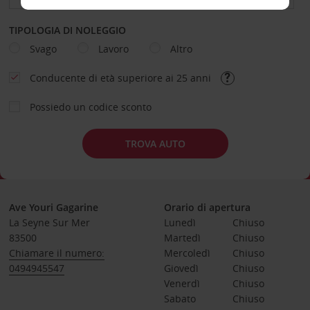
TIPOLOGIA DI NOLEGGIO
Svago
Lavoro
Altro
Conducente di età superiore ai 25 anni
Possiedo un codice sconto
TROVA AUTO
Ave Youri Gagarine
Orario di apertura
La Seyne Sur Mer
Lunedì
Chiuso
83500
Martedì
Chiuso
Chiamare il numero:
Mercoledì
Chiuso
0494945547
Giovedì
Chiuso
Venerdì
Chiuso
Sabato
Chiuso