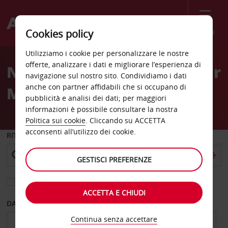
Menù
Cookies policy
Welcome
Utilizziamo i cookie per personalizzare le nostre
to
offerte, analizzare i dati e migliorare l’esperienza di
Noleggio auto La Seyne Sur
Avis
navigazione sul nostro sito. Condividiamo i dati
anche con partner affidabili che si occupano di
Mer
pubblicità e analisi dei dati; per maggiori
informazioni è possibile consultare la nostra
Politica sui cookie
. Cliccando su ACCETTA
acconsenti all’utilizzo dei cookie.
RITIRO DA
GESTISCI PREFERENZE
Scegli una località di riconsegna diversa
ACCETTA E CHIUDI
DAL GIORNO
AL GIORNO
Continua senza accettare