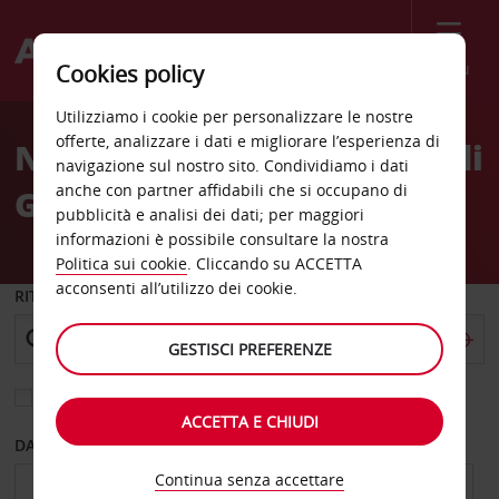
Menù
Cookies policy
Welcome
Utilizziamo i cookie per personalizzare le nostre
to
offerte, analizzare i dati e migliorare l’esperienza di
Noleggio auto Aeroporto di
Avis
navigazione sul nostro sito. Condividiamo i dati
anche con partner affidabili che si occupano di
Grenoble St Etienne
pubblicità e analisi dei dati; per maggiori
informazioni è possibile consultare la nostra
Politica sui cookie
. Cliccando su ACCETTA
acconsenti all’utilizzo dei cookie.
RITIRO DA
GESTISCI PREFERENZE
Scegli una località di riconsegna diversa
ACCETTA E CHIUDI
DAL GIORNO
AL GIORNO
Continua senza accettare