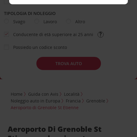
TIPOLOGIA DI NOLEGGIO
Svago
Lavoro
Altro
Conducente di età superiore ai 25 anni
Possiedo un codice sconto
TROVA AUTO
Home
Guida con Avis
Località
Noleggio auto in Europa
Francia
Grenoble
Aeroporto di Grenoble St Etienne
Aeroporto Di Grenoble St