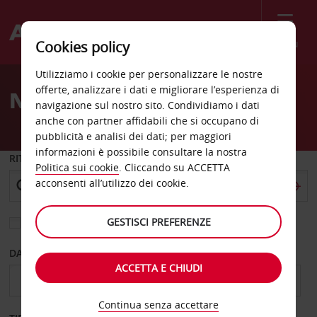
Menù
Cookies policy
Welcome
Utilizziamo i cookie per personalizzare le nostre
to
offerte, analizzare i dati e migliorare l’esperienza di
Noleggio auto Gien
Avis
navigazione sul nostro sito. Condividiamo i dati
anche con partner affidabili che si occupano di
pubblicità e analisi dei dati; per maggiori
informazioni è possibile consultare la nostra
RITIRO DA
Politica sui cookie
. Cliccando su ACCETTA
acconsenti all’utilizzo dei cookie.
GESTISCI PREFERENZE
Scegli una località di riconsegna diversa
DAL GIORNO
AL GIORNO
ACCETTA E CHIUDI
Continua senza accettare