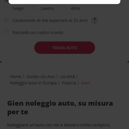
TIPOLOGIA DI NOLEGGIO
Svago
Lavoro
Altro
Conducente di età superiore ai 25 anni
Possiedo un codice sconto
TROVA AUTO
Home
Guida con Avis
Località
Noleggio auto in Europa
Francia
Gien
Gien noleggio auto, su misura
per te
Noleggiare un'auto con noi è davvero molto semplice,