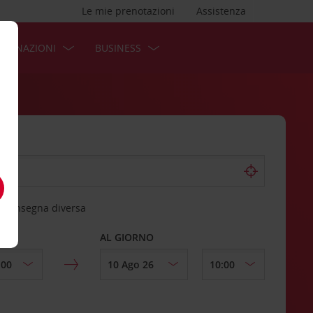
Le mie prenotazioni
Assistenza
STINAZIONI
BUSINESS
 riconsegna diversa
AL GIORNO