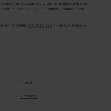
 desideri una scattante city car per esplorare la città,
novolume per un viaggio in famiglia, abbiamo l’auto
 programma fedeltà
Avis Preferred
. Ti basterà scegliere
Corbeil
Montlhery