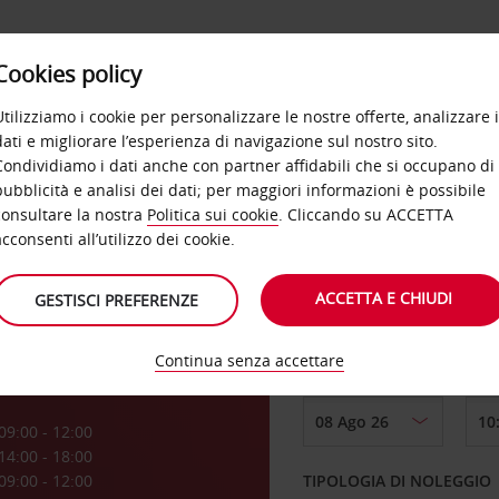
Cookies policy
OFFERTE
SELF SERVICE
PRODOTTI
DE
Utilizziamo i cookie per personalizzare le nostre offerte, analizzare i
dati e migliorare l’esperienza di navigazione sul nostro sito.
Condividiamo i dati anche con partner affidabili che si occupano di
pubblicità e analisi dei dati; per maggiori informazioni è possibile
consultare la nostra
Politica sui cookie
. Cliccando su ACCETTA
RITIRO DA
acconsenti all’utilizzo dei cookie.
ACCETTA E CHIUDI
GESTISCI PREFERENZE
Scegli una località di
Continua senza accettare
DAL GIORNO
a
09:00 - 12:00
14:00 - 18:00
09:00 - 12:00
TIPOLOGIA DI NOLEGGIO