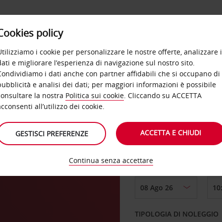
Cookies policy
OFFERTE
SELF SERVICE
PRODOTTI
DE
Utilizziamo i cookie per personalizzare le nostre offerte, analizzare i
dati e migliorare l’esperienza di navigazione sul nostro sito.
Condividiamo i dati anche con partner affidabili che si occupano di
lle
pubblicità e analisi dei dati; per maggiori informazioni è possibile
consultare la nostra
Politica sui cookie
. Cliccando su ACCETTA
RITIRO DA
acconsenti all’utilizzo dei cookie.
ACCETTA E CHIUDI
GESTISCI PREFERENZE
Scegli una località di
Continua senza accettare
DAL GIORNO
TIPOLOGIA DI NOLEGGIO