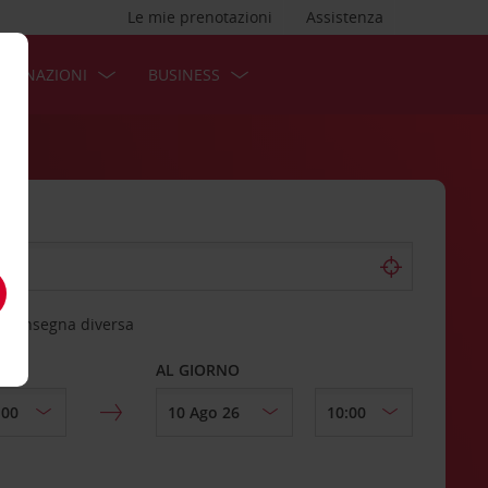
Le mie prenotazioni
Assistenza
STINAZIONI
BUSINESS
 riconsegna diversa
AL GIORNO