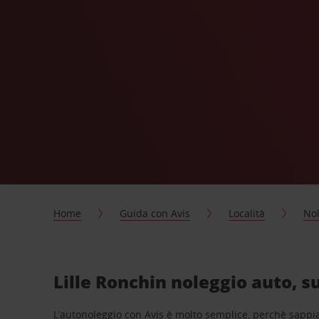
Home
Guida con Avis
Località
Nol
Lille Ronchin noleggio auto, s
L’autonoleggio con Avis è molto semplice, perchè sappiam