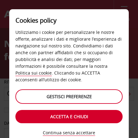
Menù
Cookies policy
Welcome
Utilizziamo i cookie per personalizzare le nostre
to
offerte, analizzare i dati e migliorare l’esperienza di
Noleggio auto Stazione
Avis
navigazione sul nostro sito. Condividiamo i dati
anche con partner affidabili che si occupano di
ferroviaria di Dijon
pubblicità e analisi dei dati; per maggiori
informazioni è possibile consultare la nostra
Politica sui cookie
. Cliccando su ACCETTA
acconsenti all’utilizzo dei cookie.
RITIRO DA
GESTISCI PREFERENZE
Scegli una località di riconsegna diversa
ACCETTA E CHIUDI
DAL GIORNO
AL GIORNO
Continua senza accettare