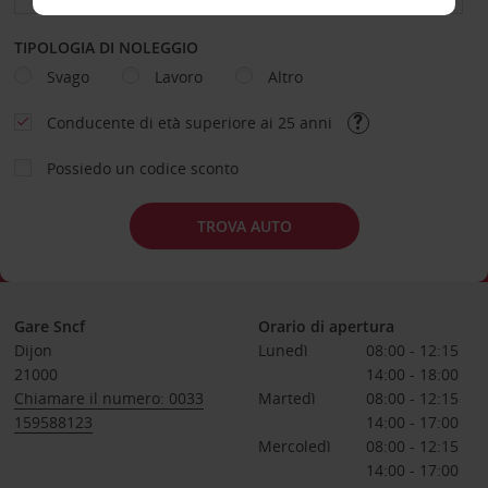
TIPOLOGIA DI NOLEGGIO
Svago
Lavoro
Altro
Conducente di età superiore ai 25 anni
Possiedo un codice sconto
TROVA AUTO
Gare Sncf
Orario di apertura
Dijon
Lunedì
08:00 - 12:15
21000
14:00 - 18:00
Chiamare il numero: 0033
Martedì
08:00 - 12:15
159588123
14:00 - 17:00
Mercoledì
08:00 - 12:15
14:00 - 17:00