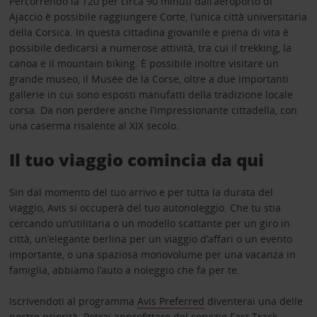
Percorrendo la T20 per circa 90 minuti dall’aeroporto di
Ajaccio è possibile raggiungere Corte, l’unica città universitaria
della Corsica. In questa cittadina giovanile e piena di vita è
possibile dedicarsi a numerose attività, tra cui il trekking, la
canoa e il mountain biking. È possibile inoltre visitare un
grande museo, il Musée de la Corse, oltre a due importanti
gallerie in cui sono esposti manufatti della tradizione locale
corsa. Da non perdere anche l’impressionante cittadella, con
una caserma risalente al XIX secolo.
Il tuo viaggio comincia da qui
Sin dal momento del tuo arrivo e per tutta la durata del
viaggio, Avis si occuperà del tuo autonoleggio. Che tu stia
cercando un’utilitaria o un modello scattante per un giro in
città, un’elegante berlina per un viaggio d’affari o un evento
importante, o una spaziosa monovolume per una vacanza in
famiglia, abbiamo l’auto a noleggio che fa per te.
Iscrivendoti al programma
Avis Preferred
diventerai una delle
nostre priorità. Potrai approfittare del servizio Fast Track