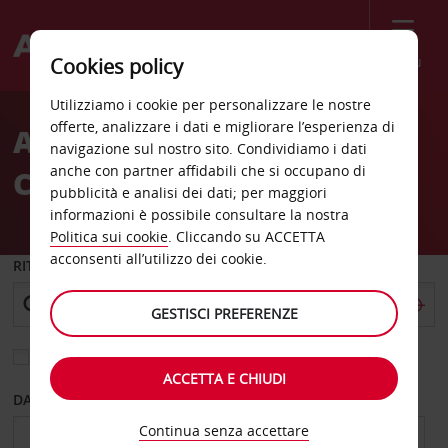
Menù
Cookies policy
Welcome
Utilizziamo i cookie per personalizzare le nostre
to
offerte, analizzare i dati e migliorare l’esperienza di
Autonoleggio Avis in
Avis
navigazione sul nostro sito. Condividiamo i dati
anche con partner affidabili che si occupano di
Corsica
pubblicità e analisi dei dati; per maggiori
informazioni è possibile consultare la nostra
Politica sui cookie
. Cliccando su ACCETTA
acconsenti all’utilizzo dei cookie.
RITIRO DA
GESTISCI PREFERENZE
Scegli una località di riconsegna diversa
ACCETTA E CHIUDI
DAL GIORNO
AL GIORNO
Continua senza accettare