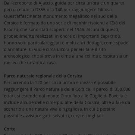
Dall’aeroporto di Ajaccio, guida per circa un’ora e un quarto
percorrendo la D355 o la T40 per raggiungere Filitosa.
Quest’affascinante monumento megalitico nel sud della
Corsica è formato da una serie di menhir risalenti all’Età del
Bronzo, che sono stati scoperti nel 1946. Alcuni di questi,
probabilmente realizzati in onore di importanti capi tribù,
hanno volti particolareggiati e molti altri dettagli, come spade
o armature. Ci vuole circa un’ora per visitare il sito
archeologico, che si trova in cima a una collina e ospita sia un
museo che un’antica cava.
Parco naturale regionale della Corsica
Percorrendo la T20 per circa un’ora e mezza è possibile
raggiungere il Parco naturale della Corsica. Il parco, di 350.000
ettari, si estende dal monte Cinto fino alle Guglie di Bavella e
include alcune delle cime più alte della Corsica, oltre a fare da
scenario a una natura viva e rigogliosa, in cui è persino
possibile avvistare gatti selvatici, cervi e cinghiali.
Corte