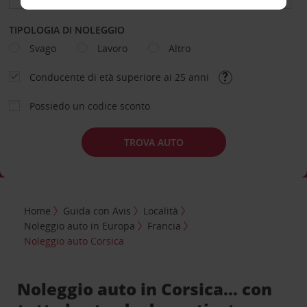
TIPOLOGIA DI NOLEGGIO
Svago
Lavoro
Altro
Conducente di età superiore ai 25 anni
Possiedo un codice sconto
TROVA AUTO
Home
Guida con Avis
Località
Noleggio auto in Europa
Francia
Noleggio auto Corsica
Noleggio auto in Corsica… con