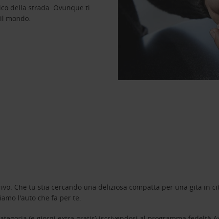
ico della strada. Ovunque ti
 il mondo.
ivo. Che tu stia cercando una deliziosa compatta per una gita in cit
amo l'auto che fa per te.
tegoria (e giorni extra gratis) iscrivendosi al programma fedeltà
A