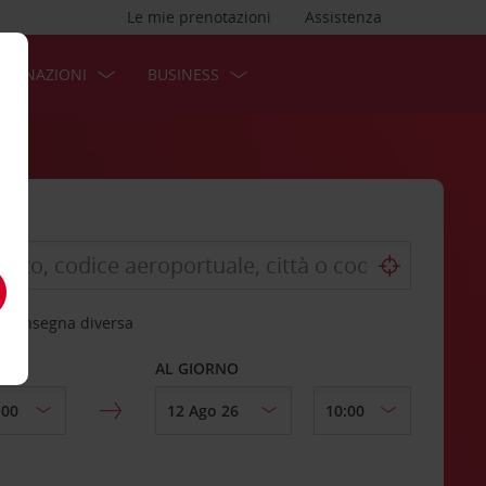
Le mie prenotazioni
Assistenza
STINAZIONI
BUSINESS
 riconsegna diversa
AL GIORNO