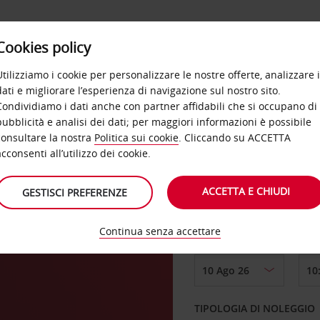
Cookies policy
OFFERTE
SELF SERVICE
PRODOTTI
DE
Utilizziamo i cookie per personalizzare le nostre offerte, analizzare i
dati e migliorare l’esperienza di navigazione sul nostro sito.
Condividiamo i dati anche con partner affidabili che si occupano di
pubblicità e analisi dei dati; per maggiori informazioni è possibile
consultare la nostra
Politica sui cookie
. Cliccando su ACCETTA
RITIRO DA
acconsenti all’utilizzo dei cookie.
ACCETTA E CHIUDI
GESTISCI PREFERENZE
Scegli una località di
Continua senza accettare
DAL GIORNO
TIPOLOGIA DI NOLEGGIO