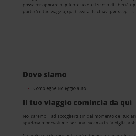
possa assaporare al più presto quel senso di libertà tip
porterà il tuo viaggio, qui troverai le chiavi per scoprire
Dove siamo
Compiegne Noleggio auto
Il tuo viaggio comincia da qui
Noi saremo lì ad accoglierti sin dal momento del tuo arr
spaziosa monovolume per una vacanza in famiglia, abbi
Chi noleggia di frequente può ottenere un upgrade di ca