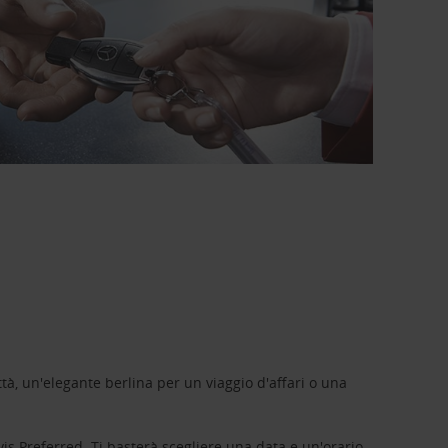
tà, un'elegante berlina per un viaggio d'affari o una
vis Preferred
. Ti basterà scegliere una data e un'orario,