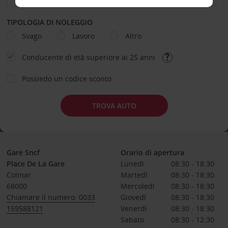
TIPOLOGIA DI NOLEGGIO
Svago
Lavoro
Altro
Conducente di età superiore ai 25 anni
Possiedo un codice sconto
TROVA AUTO
Gare Sncf
Orario di apertura
Place De La Gare
Lunedì
08:30 - 18:30
Colmar
Martedì
08:30 - 18:30
68000
Mercoledì
08:30 - 18:30
Chiamare il numero: 0033
Giovedì
08:30 - 18:30
159588121
Venerdì
08:30 - 18:30
Sabato
08:30 - 12:30