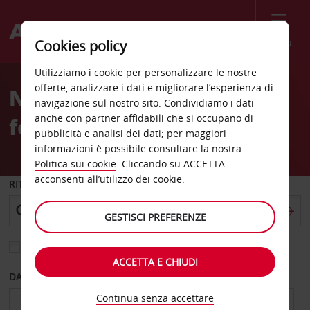
Menù
Cookies policy
Welcome
Utilizziamo i cookie per personalizzare le nostre
to
offerte, analizzare i dati e migliorare l’esperienza di
Noleggio auto Stazione
Avis
navigazione sul nostro sito. Condividiamo i dati
anche con partner affidabili che si occupano di
ferroviaria di Colmar
pubblicità e analisi dei dati; per maggiori
informazioni è possibile consultare la nostra
Politica sui cookie
. Cliccando su ACCETTA
acconsenti all’utilizzo dei cookie.
RITIRO DA
GESTISCI PREFERENZE
Scegli una località di riconsegna diversa
ACCETTA E CHIUDI
DAL GIORNO
AL GIORNO
Continua senza accettare