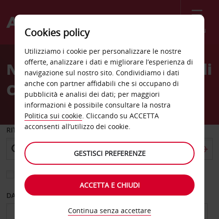
Menù
Cookies policy
Welcome
Utilizziamo i cookie per personalizzare le nostre
to
offerte, analizzare i dati e migliorare l’esperienza di
Noleggio auto Aeroporto di
Avis
navigazione sul nostro sito. Condividiamo i dati
anche con partner affidabili che si occupano di
Clermont Ferrand
pubblicità e analisi dei dati; per maggiori
informazioni è possibile consultare la nostra
Politica sui cookie
. Cliccando su ACCETTA
acconsenti all’utilizzo dei cookie.
RITIRO DA
GESTISCI PREFERENZE
Scegli una località di riconsegna diversa
ACCETTA E CHIUDI
DAL GIORNO
AL GIORNO
Continua senza accettare