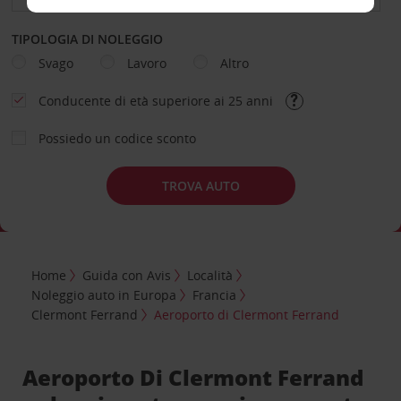
TIPOLOGIA DI NOLEGGIO
Svago
Lavoro
Altro
Conducente di età superiore ai 25 anni
Possiedo un codice sconto
TROVA AUTO
Home
Guida con Avis
Località
Noleggio auto in Europa
Francia
Clermont Ferrand
Aeroporto di Clermont Ferrand
Aeroporto Di Clermont Ferrand