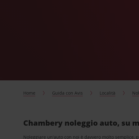
Home
Guida con Avis
Località
Nol
Chambery noleggio auto, su m
Noleggiare un'auto con noi è davvero molto semplice, 