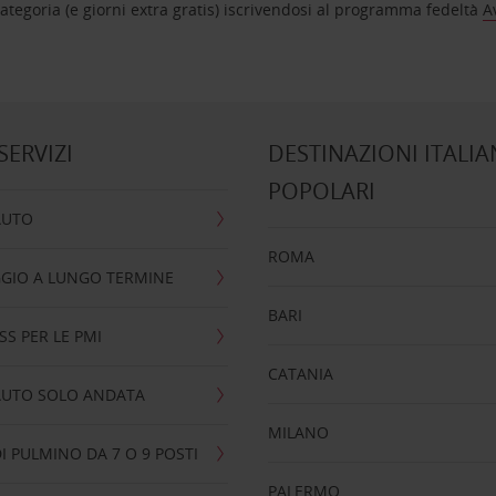
tegoria (e giorni extra gratis) iscrivendosi al programma fedeltà
A
 SERVIZI
DESTINAZIONI ITALIA
POPOLARI
AUTO
ROMA
GIO A LUNGO TERMINE
BARI
SS PER LE PMI
CATANIA
AUTO SOLO ANDATA
MILANO
I PULMINO DA 7 O 9 POSTI
PALERMO