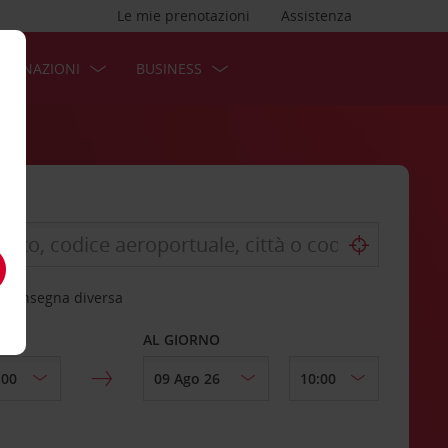
Le mie prenotazioni
Assistenza
STINAZIONI
BUSINESS
 riconsegna diversa
AL GIORNO