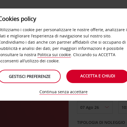
Cookies policy
OFFERTE
SELF SERVICE
PRODOTTI
DE
Utilizziamo i cookie per personalizzare le nostre offerte, analizzare i
dati e migliorare l’esperienza di navigazione sul nostro sito.
Condividiamo i dati anche con partner affidabili che si occupano di
pubblicità e analisi dei dati; per maggiori informazioni è possibile
consultare la nostra
Politica sui cookie
. Cliccando su ACCETTA
RITIRO DA
acconsenti all’utilizzo dei cookie.
ACCETTA E CHIUDI
GESTISCI PREFERENZE
Scegli una località di
Continua senza accettare
DAL GIORNO
TIPOLOGIA DI NOLEGGIO