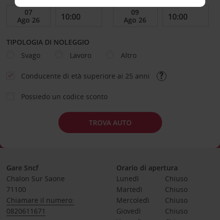
TIPOLOGIA DI NOLEGGIO
Svago
Lavoro
Altro
Conducente di età superiore ai 25 anni
Possiedo un codice sconto
TROVA AUTO
Gare Sncf
Orario di apertura
Chalon Sur Saone
Lunedì
Chiuso
71100
Martedì
Chiuso
Chiamare il numero:
Mercoledì
Chiuso
0820611671
Giovedì
Chiuso