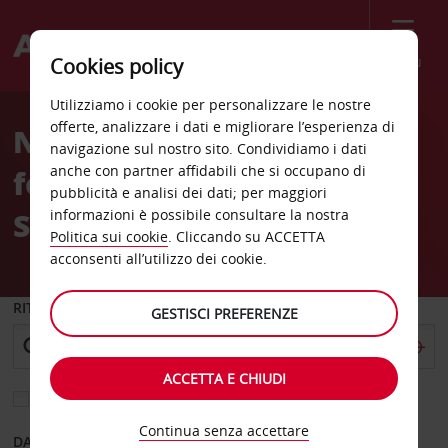
Menù
Cookies policy
Welcome
Utilizziamo i cookie per personalizzare le nostre
to
offerte, analizzare i dati e migliorare l’esperienza di
Noleggio auto Stazione
Avis
navigazione sul nostro sito. Condividiamo i dati
anche con partner affidabili che si occupano di
ferroviaria di Chalon Sur
pubblicità e analisi dei dati; per maggiori
Saone
informazioni è possibile consultare la nostra
Politica sui cookie
. Cliccando su ACCETTA
acconsenti all’utilizzo dei cookie.
RITIRO DA
GESTISCI PREFERENZE
ACCETTA E CHIUDI
Scegli una località di riconsegna diversa
Continua senza accettare
DAL GIORNO
AL GIORNO