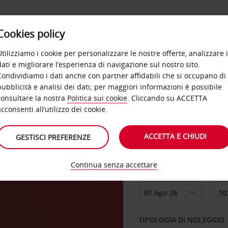
Cookies policy
OFFERTE
SELF SERVICE
PRODOTTI
DE
Utilizziamo i cookie per personalizzare le nostre offerte, analizzare i
dati e migliorare l’esperienza di navigazione sul nostro sito.
Condividiamo i dati anche con partner affidabili che si occupano di
rest
pubblicità e analisi dei dati; per maggiori informazioni è possibile
consultare la nostra
Politica sui cookie
. Cliccando su ACCETTA
RITIRO DA
acconsenti all’utilizzo dei cookie.
ACCETTA E CHIUDI
GESTISCI PREFERENZE
Scegli una località di
Continua senza accettare
DAL GIORNO
TIPOLOGIA DI NOLEGGIO