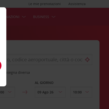
Le mie prenotazioni
Assistenza
STINAZIONI
BUSINESS
 riconsegna diversa
AL GIORNO