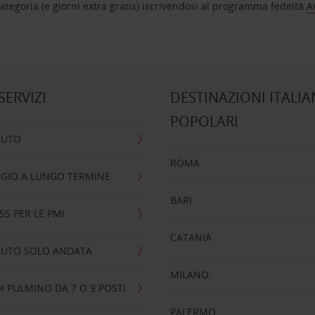
tegoria (e giorni extra gratis) iscrivendosi al programma fedeltà
A
 SERVIZI
DESTINAZIONI ITALIA
POPOLARI
AUTO
ROMA
GIO A LUNGO TERMINE
BARI
SS PER LE PMI
CATANIA
AUTO SOLO ANDATA
MILANO
I PULMINO DA 7 O 9 POSTI
PALERMO