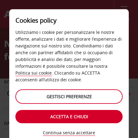
Menù
Cookies policy
Welcome
Utilizziamo i cookie per personalizzare le nostre
to
offerte, analizzare i dati e migliorare l’esperienza di
Noleggio auto Stazione
Avis
navigazione sul nostro sito. Condividiamo i dati
anche con partner affidabili che si occupano di
ferroviaria di Bourges
pubblicità e analisi dei dati; per maggiori
informazioni è possibile consultare la nostra
Politica sui cookie
. Cliccando su ACCETTA
acconsenti all’utilizzo dei cookie.
RITIRO DA
GESTISCI PREFERENZE
Scegli una località di riconsegna diversa
ACCETTA E CHIUDI
DAL GIORNO
AL GIORNO
Continua senza accettare