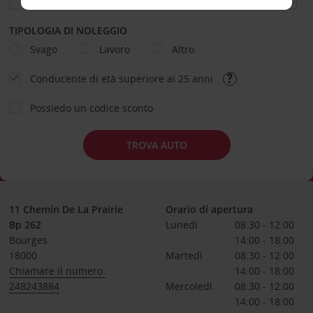
TIPOLOGIA DI NOLEGGIO
Svago
Lavoro
Altro
Conducente di età superiore ai 25 anni
Possiedo un codice sconto
TROVA AUTO
11 Chemin De La Prairie
Orario di apertura
Bp 262
Lunedì
08:30 - 12:00
Bourges
14:00 - 18:00
18000
Martedì
08:30 - 12:00
Chiamare il numero:
14:00 - 18:00
248243884
Mercoledì
08:30 - 12:00
14:00 - 18:00