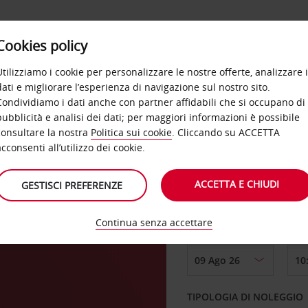
Cookies policy
OFFERTE
SELF SERVICE
PRODOTTI
DE
Utilizziamo i cookie per personalizzare le nostre offerte, analizzare i
dati e migliorare l’esperienza di navigazione sul nostro sito.
Condividiamo i dati anche con partner affidabili che si occupano di
pubblicità e analisi dei dati; per maggiori informazioni è possibile
consultare la nostra
Politica sui cookie
. Cliccando su ACCETTA
RITIRO DA
acconsenti all’utilizzo dei cookie.
ACCETTA E CHIUDI
GESTISCI PREFERENZE
Scegli una località di
Continua senza accettare
DAL GIORNO
TIPOLOGIA DI NOLEGGIO