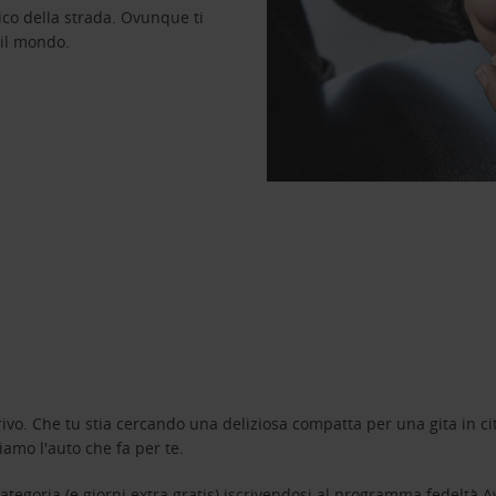
ico della strada. Ovunque ti
 il mondo.
ivo. Che tu stia cercando una deliziosa compatta per una gita in cit
amo l'auto che fa per te.
tegoria (e giorni extra gratis) iscrivendosi al programma fedeltà
A