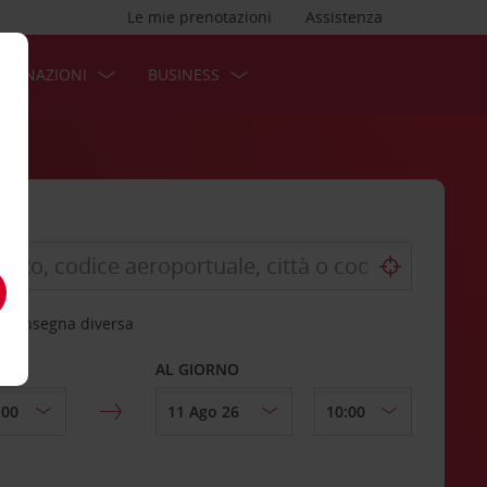
Le mie prenotazioni
Assistenza
STINAZIONI
BUSINESS
 riconsegna diversa
AL GIORNO