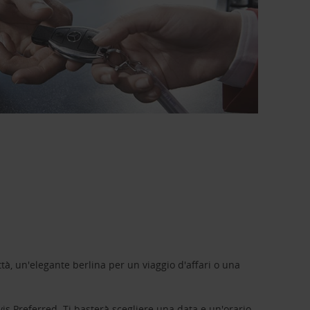
tà, un'elegante berlina per un viaggio d'affari o una
vis Preferred
. Ti basterà scegliere una data e un'orario,