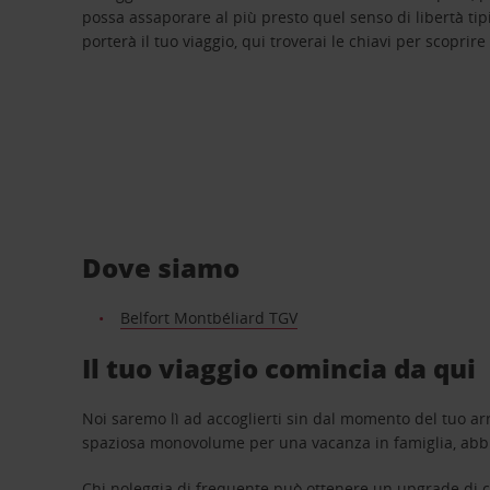
possa assaporare al più presto quel senso di libertà tip
porterà il tuo viaggio, qui troverai le chiavi per scoprire
Dove siamo
Belfort Montbéliard TGV
Il tuo viaggio comincia da qui
Noi saremo lì ad accoglierti sin dal momento del tuo arr
spaziosa monovolume per una vacanza in famiglia, abbi
Chi noleggia di frequente può ottenere un upgrade di ca