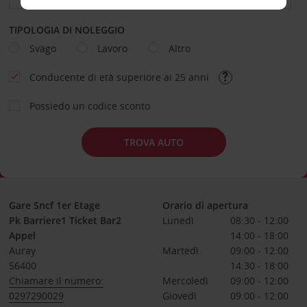
TIPOLOGIA DI NOLEGGIO
Svago
Lavoro
Altro
Conducente di età superiore ai 25 anni
Possiedo un codice sconto
TROVA AUTO
Gare Sncf 1er Etage
Orario di apertura
Pk Barriere1 Ticket Bar2
Lunedì
08:30 - 12:00
Appel
14:00 - 18:00
Auray
Martedì
09:00 - 12:00
56400
14:30 - 18:00
Chiamare il numero:
Mercoledì
09:00 - 12:00
0297290029
Giovedì
09:00 - 12:00