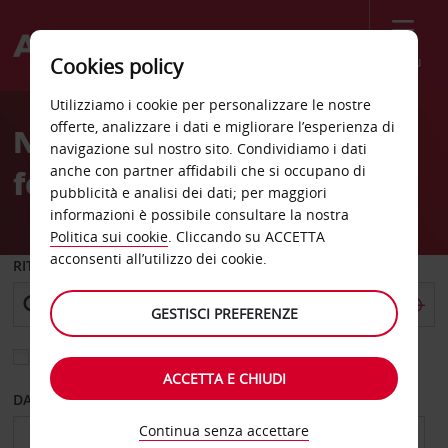
Menù
Cookies policy
Welcome
Utilizziamo i cookie per personalizzare le nostre
to
offerte, analizzare i dati e migliorare l’esperienza di
Noleggio auto Stazione
Avis
navigazione sul nostro sito. Condividiamo i dati
anche con partner affidabili che si occupano di
ferroviaria di Auray
pubblicità e analisi dei dati; per maggiori
informazioni è possibile consultare la nostra
Politica sui cookie
. Cliccando su ACCETTA
acconsenti all’utilizzo dei cookie.
RITIRO DA
GESTISCI PREFERENZE
Scegli una località di riconsegna diversa
ACCETTA E CHIUDI
DAL GIORNO
AL GIORNO
Continua senza accettare