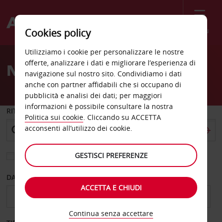
Menù
Cookies policy
Welcome
Utilizziamo i cookie per personalizzare le nostre
to
offerte, analizzare i dati e migliorare l’esperienza di
Noleggio auto Arras
Avis
navigazione sul nostro sito. Condividiamo i dati
anche con partner affidabili che si occupano di
pubblicità e analisi dei dati; per maggiori
informazioni è possibile consultare la nostra
RITIRO DA
Politica sui cookie
. Cliccando su ACCETTA
acconsenti all’utilizzo dei cookie.
GESTISCI PREFERENZE
Scegli una località di riconsegna diversa
DAL GIORNO
AL GIORNO
ACCETTA E CHIUDI
Continua senza accettare