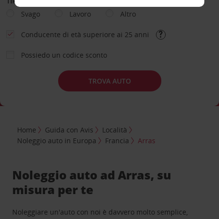
TIPOLOGIA DI NOLEGGIO
Svago
Lavoro
Altro
Conducente di età superiore ai 25 anni
Possiedo un codice sconto
TROVA AUTO
Home
Guida con Avis
Località
Noleggio auto in Europa
Francia
Arras
Noleggio auto ad Arras, su
misura per te
Noleggiare un'auto con noi è davvero molto semplice,