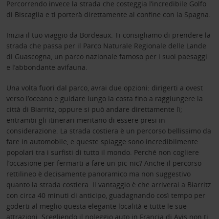
Percorrendo invece la strada che costeggia l’incredibile Golfo
di Biscaglia e ti porterà direttamente al confine con la Spagna.
Inizia il tuo viaggio da Bordeaux. Ti consigliamo di prendere la
strada che passa per il Parco Naturale Regionale delle Lande
di Guascogna, un parco nazionale famoso per i suoi paesaggi
e l’abbondante avifauna.
Una volta fuori dal parco, avrai due opzioni: dirigerti a ovest
verso l’oceano e guidare lungo la costa fino a raggiungere la
città di Biarritz, oppure si può andare direttamente lì;
entrambi gli itinerari meritano di essere presi in
considerazione. La strada costiera è un percorso bellissimo da
fare in automobile, e queste spiagge sono incredibilmente
popolari tra i surfisti di tutto il mondo. Perché non cogliere
l’occasione per fermarti a fare un pic-nic? Anche il percorso
rettilineo è decisamente panoramico ma non suggestivo
quanto la strada costiera. Il vantaggio è che arriverai a Biarritz
con circa 40 minuti di anticipo, guadagnando così tempo per
goderti al meglio questa elegante località e tutte le sue
attrazioni. Scegliendo il noleggio auto in Francia di Avis non ti