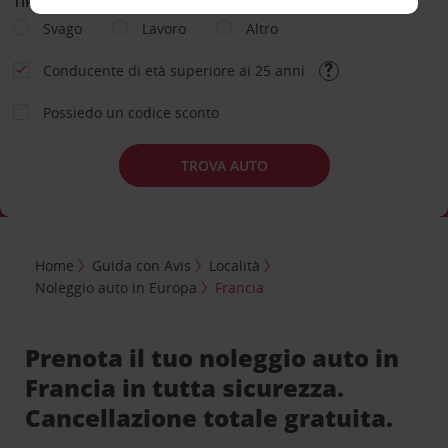
TIPOLOGIA DI NOLEGGIO
Svago
Lavoro
Altro
Conducente di età superiore ai 25 anni
Possiedo un codice sconto
TROVA AUTO
Home
Guida con Avis
Località
Noleggio auto in Europa
Francia
Prenota il tuo noleggio auto in
Francia in tutta sicurezza.
Cancellazione totale gratuita.