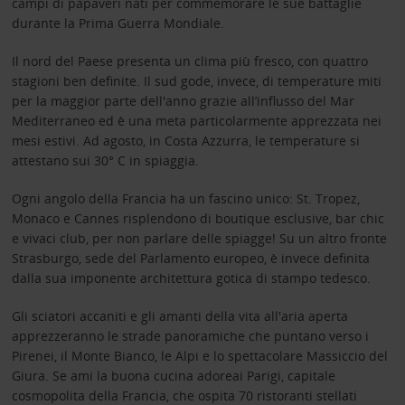
campi di papaveri nati per commemorare le sue battaglie
durante la Prima Guerra Mondiale.
Il nord del Paese presenta un clima più fresco, con quattro
stagioni ben definite. Il sud gode, invece, di temperature miti
per la maggior parte dell'anno grazie all’influsso del Mar
Mediterraneo ed è una meta particolarmente apprezzata nei
mesi estivi. Ad agosto, in Costa Azzurra, le temperature si
attestano sui 30° C in spiaggia.
Ogni angolo della Francia ha un fascino unico: St. Tropez,
Monaco e Cannes risplendono di boutique esclusive, bar chic
e vivaci club, per non parlare delle spiagge! Su un altro fronte
Strasburgo, sede del Parlamento europeo, è invece definita
dalla sua imponente architettura gotica di stampo tedesco.
Gli sciatori accaniti e gli amanti della vita all'aria aperta
apprezzeranno le strade panoramiche che puntano verso i
Pirenei, il Monte Bianco, le Alpi e lo spettacolare Massiccio del
Giura. Se ami la buona cucina adoreai Parigi, capitale
cosmopolita della Francia, che ospita 70 ristoranti stellati