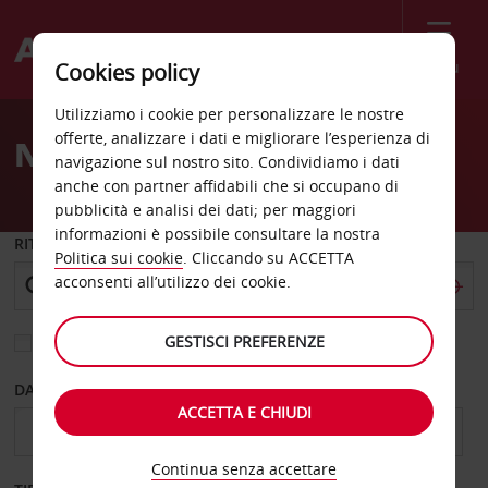
Menù
Cookies policy
Welcome
Utilizziamo i cookie per personalizzare le nostre
to
offerte, analizzare i dati e migliorare l’esperienza di
Noleggio auto in Francia
Avis
navigazione sul nostro sito. Condividiamo i dati
anche con partner affidabili che si occupano di
pubblicità e analisi dei dati; per maggiori
informazioni è possibile consultare la nostra
RITIRO DA
Politica sui cookie
. Cliccando su ACCETTA
acconsenti all’utilizzo dei cookie.
GESTISCI PREFERENZE
Scegli una località di riconsegna diversa
DAL GIORNO
AL GIORNO
ACCETTA E CHIUDI
Continua senza accettare