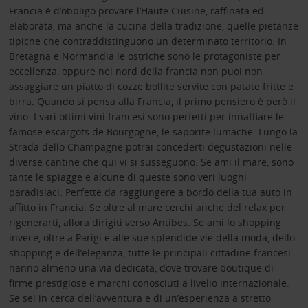
Francia è d’obbligo provare l’Haute Cuisine, raffinata ed
elaborata, ma anche la cucina della tradizione, quelle pietanze
tipiche che contraddistinguono un determinato territorio. In
Bretagna e Normandia le ostriche sono le protagoniste per
eccellenza, oppure nel nord della francia non puoi non
assaggiare un piatto di cozze bollite servite con patate fritte e
birra. Quando si pensa alla Francia, il primo pensiero è però il
vino. I vari ottimi vini francesi sono perfetti per innaffiare le
famose escargots de Bourgogne, le saporite lumache. Lungo la
Strada dello Champagne potrai concederti degustazioni nelle
diverse cantine che qui vi si susseguono. Se ami il mare, sono
tante le spiagge e alcune di queste sono veri luoghi
paradisiaci. Perfette da raggiungere a bordo della tua auto in
affitto in Francia. Se oltre al mare cerchi anche del relax per
rigenerarti, allora dirigiti verso Antibes. Se ami lo shopping
invece, oltre a Parigi e alle sue splendide vie della moda, dello
shopping e dell’eleganza, tutte le principali cittadine francesi
hanno almeno una via dedicata, dove trovare boutique di
firme prestigiose e marchi conosciuti a livello internazionale.
Se sei in cerca dell’avventura e di un’esperienza a stretto