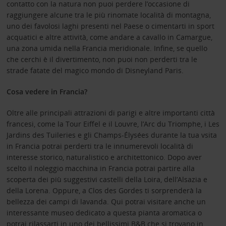
contatto con la natura non puoi perdere l’occasione di
raggiungere alcune tra le più rinomate località di montagna,
uno dei favolosi laghi presenti nel Paese o cimentarti in sport
acquatici e altre attività, come andare a cavallo in Camargue,
una zona umida nella Francia meridionale. Infine, se quello
che cerchi è il divertimento, non puoi non perderti tra le
strade fatate del magico mondo di Disneyland Paris.
Cosa vedere in Francia?
Oltre alle principali attrazioni di parigi e altre importanti città
francesi, come la Tour Eiffel e il Louvre, l’Arc du Triomphe, i Les
Jardins des Tuileries e gli Champs-Élysées durante la tua vsita
in Francia potrai perderti tra le innumerevoli località di
interesse storico, naturalistico e architettonico. Dopo aver
scelto il noleggio macchina in Francia potrai partire alla
scoperta dei più suggestivi castelli della Loira, dell’Alsazia e
della Lorena. Oppure, a Clos des Gordes ti sorprenderà la
bellezza dei campi di lavanda. Qui potrai visitare anche un
interessante museo dedicato a questa pianta aromatica o
potrai rilassarti in uno dei bellissimi B&B che si trovano in