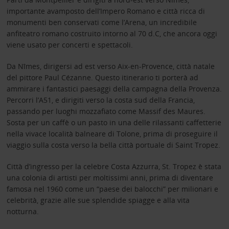
importante avamposto dell’Impero Romano e città ricca di
monumenti ben conservati come l’Arena, un incredibile
anfiteatro romano costruito intorno al 70 d.C, che ancora oggi
viene usato per concerti e spettacoli.
Da Nîmes, dirigersi ad est verso Aix-en-Provence, città natale
del pittore Paul Cézanne. Questo itinerario ti porterà ad
ammirare i fantastici paesaggi della campagna della Provenza.
Percorri l’A51, e dirigiti verso la costa sud della Francia,
passando per luoghi mozzafiato come Massif des Maures.
Sosta per un caffè o un pasto in una delle rilassanti caffetterie
nella vivace località balneare di Tolone, prima di proseguire il
viaggio sulla costa verso la bella città portuale di Saint Tropez.
Città d’ingresso per la celebre Costa Azzurra, St. Tropez è stata
una colonia di artisti per moltissimi anni, prima di diventare
famosa nel 1960 come un “paese dei balocchi” per milionari e
celebrità, grazie alle sue splendide spiagge e alla vita
notturna.