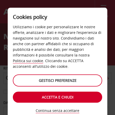
Menù
Cookies policy
Welcome
Utilizziamo i cookie per personalizzare le nostre
to
offerte, analizzare i dati e migliorare l’esperienza di
Noleggio auto Vainikkala
Avis
navigazione sul nostro sito. Condividiamo i dati
anche con partner affidabili che si occupano di
Rautatieasema
pubblicità e analisi dei dati; per maggiori
informazioni è possibile consultare la nostra
Politica sui cookie
. Cliccando su ACCETTA
acconsenti all’utilizzo dei cookie.
RITIRO DA
GESTISCI PREFERENZE
Scegli una località di riconsegna diversa
ACCETTA E CHIUDI
DAL GIORNO
AL GIORNO
Continua senza accettare