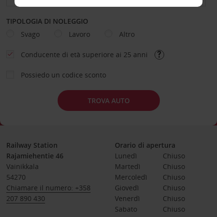
TIPOLOGIA DI NOLEGGIO
Svago
Lavoro
Altro
Conducente di età superiore ai 25 anni
Possiedo un codice sconto
TROVA AUTO
Railway Station
Orario di apertura
Rajamiehentie 46
Lunedì
Chiuso
Vainikkala
Martedì
Chiuso
54270
Mercoledì
Chiuso
Chiamare il numero: +358
Giovedì
Chiuso
207 890 430
Venerdì
Chiuso
Sabato
Chiuso