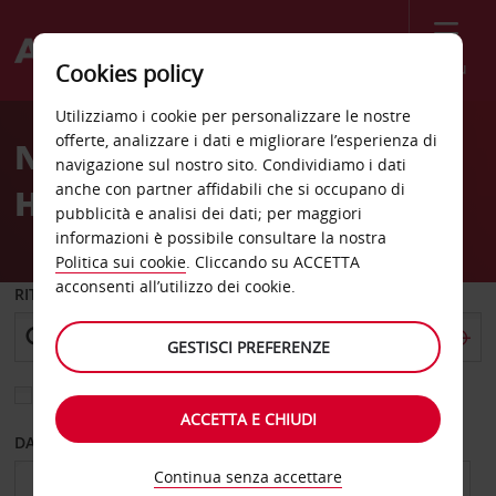
Menù
Cookies policy
Welcome
Utilizziamo i cookie per personalizzare le nostre
to
offerte, analizzare i dati e migliorare l’esperienza di
Noleggio auto Metro Auto
Avis
navigazione sul nostro sito. Condividiamo i dati
anche con partner affidabili che si occupano di
Hatanpaa Tampere
pubblicità e analisi dei dati; per maggiori
informazioni è possibile consultare la nostra
Politica sui cookie
. Cliccando su ACCETTA
acconsenti all’utilizzo dei cookie.
RITIRO DA
GESTISCI PREFERENZE
Scegli una località di riconsegna diversa
ACCETTA E CHIUDI
DAL GIORNO
AL GIORNO
Continua senza accettare