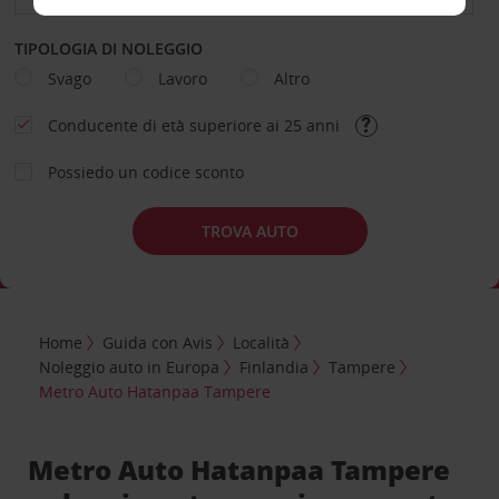
TIPOLOGIA DI NOLEGGIO
Svago
Lavoro
Altro
Conducente di età superiore ai 25 anni
Possiedo un codice sconto
TROVA AUTO
Home
Guida con Avis
Località
Noleggio auto in Europa
Finlandia
Tampere
Metro Auto Hatanpaa Tampere
Metro Auto Hatanpaa Tampere