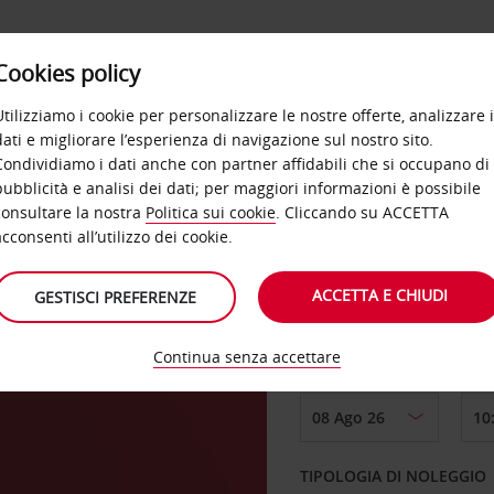
Cookies policy
OFFERTE
SELF SERVICE
PRODOTTI
DE
Utilizziamo i cookie per personalizzare le nostre offerte, analizzare i
dati e migliorare l’esperienza di navigazione sul nostro sito.
Condividiamo i dati anche con partner affidabili che si occupano di
pubblicità e analisi dei dati; per maggiori informazioni è possibile
consultare la nostra
Politica sui cookie
. Cliccando su ACCETTA
RITIRO DA
acconsenti all’utilizzo dei cookie.
ere
ACCETTA E CHIUDI
GESTISCI PREFERENZE
Scegli una località di
Continua senza accettare
DAL GIORNO
TIPOLOGIA DI NOLEGGIO