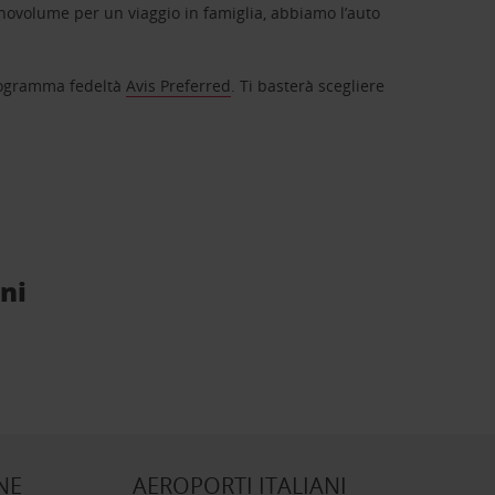
novolume per un viaggio in famiglia, abbiamo l’auto
 programma fedeltà
Avis Preferred
. Ti basterà scegliere
ni
NE
AEROPORTI ITALIANI