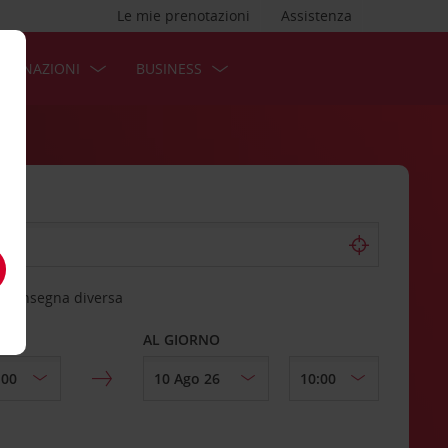
Le mie prenotazioni
Assistenza
STINAZIONI
BUSINESS
 riconsegna diversa
AL GIORNO