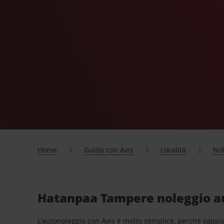
Home
Guida con Avis
Località
Nol
Hatanpaa Tampere noleggio au
L’autonoleggio con Avis è molto semplice, perchè sappiam