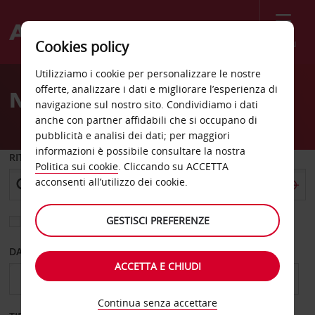
Menù
Cookies policy
Welcome
Utilizziamo i cookie per personalizzare le nostre
to
offerte, analizzare i dati e migliorare l’esperienza di
Noleggio auto Tampere
Avis
navigazione sul nostro sito. Condividiamo i dati
anche con partner affidabili che si occupano di
pubblicità e analisi dei dati; per maggiori
informazioni è possibile consultare la nostra
RITIRO DA
Politica sui cookie
. Cliccando su ACCETTA
acconsenti all’utilizzo dei cookie.
GESTISCI PREFERENZE
Scegli una località di riconsegna diversa
DAL GIORNO
AL GIORNO
ACCETTA E CHIUDI
Continua senza accettare