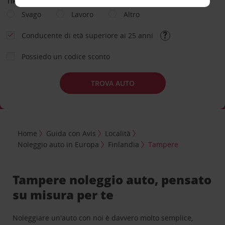
TIPOLOGIA DI NOLEGGIO
Svago
Lavoro
Altro
Conducente di età superiore ai 25 anni
Possiedo un codice sconto
TROVA AUTO
Home
Guida con Avis
Località
Noleggio auto in Europa
Finlandia
Tampere
Tampere noleggio auto, pensato
su misura per te
Noleggiare un'auto con noi è davvero molto semplice,