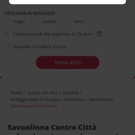
TIPOLOGIA DI NOLEGGIO
Svago
Lavoro
Altro
Conducente di età superiore ai 25 anni
Possiedo un codice sconto
TROVA AUTO
Home
Guida con Avis
Località
Noleggio auto in Europa
Finlandia
Savonlinna
Savonlinna centro città
Savonlinna Centro Città