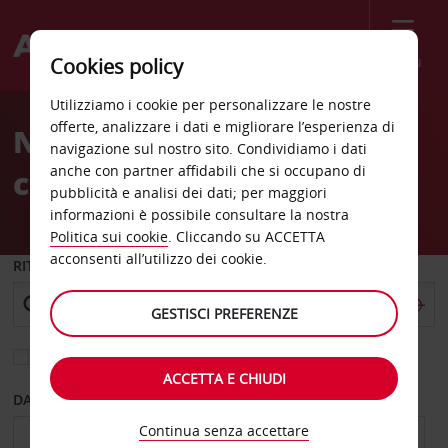
Menù
Cookies policy
Welcome
Utilizziamo i cookie per personalizzare le nostre
to
offerte, analizzare i dati e migliorare l’esperienza di
Noleggio auto Savonlinna
Avis
navigazione sul nostro sito. Condividiamo i dati
anche con partner affidabili che si occupano di
centro città
pubblicità e analisi dei dati; per maggiori
informazioni è possibile consultare la nostra
Politica sui cookie
. Cliccando su ACCETTA
acconsenti all’utilizzo dei cookie.
RITIRO DA
GESTISCI PREFERENZE
Scegli una località di riconsegna diversa
ACCETTA E CHIUDI
DAL GIORNO
AL GIORNO
Continua senza accettare