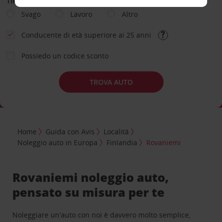
TIPOLOGIA DI NOLEGGIO
Svago
Lavoro
Altro
Conducente di età superiore ai 25 anni
Possiedo un codice sconto
TROVA AUTO
Home
Guida con Avis
Località
Noleggio auto in Europa
Finlandia
Rovaniemi
Rovaniemi noleggio auto,
pensato su misura per te
Noleggiare un'auto con noi è davvero molto semplice,