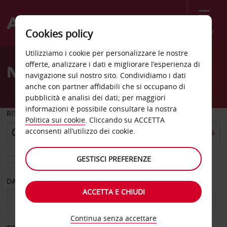
Menù
Cookies policy
Welcome
Utilizziamo i cookie per personalizzare le nostre
to
offerte, analizzare i dati e migliorare l’esperienza di
Noleggio auto Rovaniemi
Avis
navigazione sul nostro sito. Condividiamo i dati
anche con partner affidabili che si occupano di
pubblicità e analisi dei dati; per maggiori
informazioni è possibile consultare la nostra
RITIRO DA
Politica sui cookie
. Cliccando su ACCETTA
acconsenti all’utilizzo dei cookie.
GESTISCI PREFERENZE
Scegli una località di riconsegna diversa
DAL GIORNO
AL GIORNO
ACCETTA E CHIUDI
Continua senza accettare