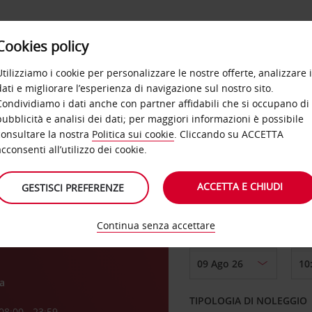
Cookies policy
OFFERTE
SELF SERVICE
PRODOTTI
DE
Utilizziamo i cookie per personalizzare le nostre offerte, analizzare i
dati e migliorare l’esperienza di navigazione sul nostro sito.
Condividiamo i dati anche con partner affidabili che si occupano di
pubblicità e analisi dei dati; per maggiori informazioni è possibile
consultare la nostra
Politica sui cookie
. Cliccando su ACCETTA
RITIRO DA
acconsenti all’utilizzo dei cookie.
ACCETTA E CHIUDI
GESTISCI PREFERENZE
Scegli una località di
Continua senza accettare
DAL GIORNO
a
TIPOLOGIA DI NOLEGGIO
08:00 - 23:59