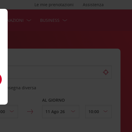
Le mie prenotazioni
Assistenza
STINAZIONI
BUSINESS
 riconsegna diversa
AL GIORNO