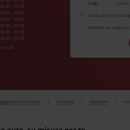
Svago
Lavoro
08:00 - 23:59
08:00 - 23:59
Conducente di età su
08:00 - 23:59
08:00 - 23:59
Possiedo un codice s
08:00 - 23:59
08:00 - 23:59
e su 24
eggio auto in Europa
Finlandia
Kuusamo
Ae
 auto, su misura per te