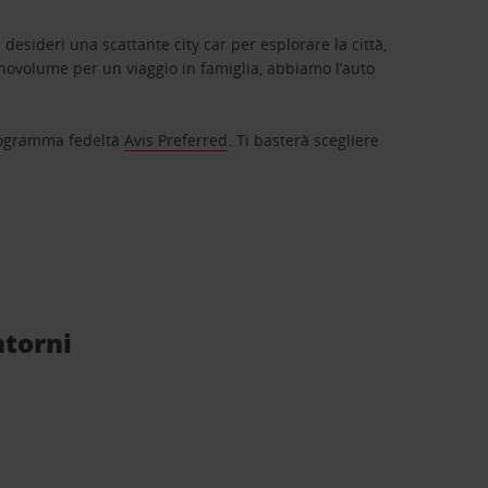
 desideri una scattante city car per esplorare la città,
novolume per un viaggio in famiglia, abbiamo l’auto
 programma fedeltà
Avis Preferred
. Ti basterà scegliere
ntorni