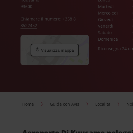
93600
Martedì
Mercoledì
Chiamare il numero: +358 8
Giovedì
8522452
Venerdì
Sabato
Domenica
Riconsegna 24 or
Visualizza mappa
Home
Guida con Avis
Località
Nol
Aeroporto Di Kuusamo noleggio