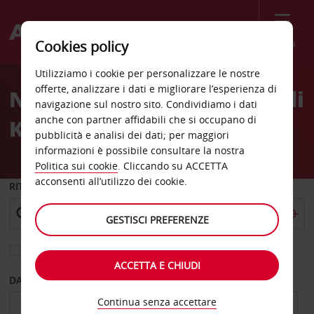
Menù
Cookies policy
Welcome
Utilizziamo i cookie per personalizzare le nostre
to
offerte, analizzare i dati e migliorare l’esperienza di
Noleggio auto Aeroporto di
Avis
navigazione sul nostro sito. Condividiamo i dati
anche con partner affidabili che si occupano di
Kuopio
pubblicità e analisi dei dati; per maggiori
informazioni è possibile consultare la nostra
Politica sui cookie
. Cliccando su ACCETTA
acconsenti all’utilizzo dei cookie.
RITIRO DA
GESTISCI PREFERENZE
Scegli una località di riconsegna diversa
ACCETTA E CHIUDI
DAL GIORNO
AL GIORNO
Continua senza accettare