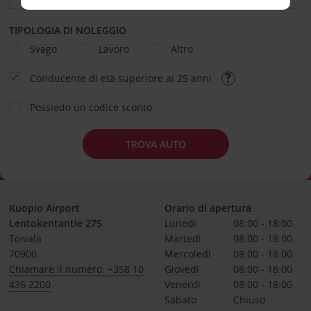
TIPOLOGIA DI NOLEGGIO
Svago
Lavoro
Altro
Conducente di età superiore ai 25 anni
Possiedo un codice sconto
TROVA AUTO
Kuopio Airport
Orario di apertura
Lentokentantie 275
Lunedì
08:00 - 18:00
Toivala
Martedì
08:00 - 18:00
70900
Mercoledì
08:00 - 18:00
Chiamare il numero: +358 10
Giovedì
08:00 - 18:00
436 2200
Venerdì
08:00 - 18:00
Sabato
Chiuso