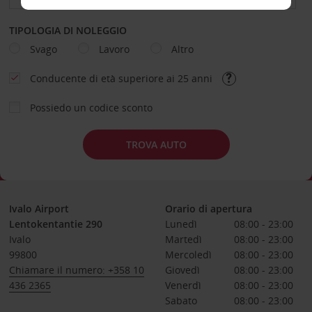
TIPOLOGIA DI NOLEGGIO
Svago
Lavoro
Altro
Conducente di età superiore ai 25 anni
Possiedo un codice sconto
TROVA AUTO
Ivalo Airport
Orario di apertura
Lentokentantie 290
Lunedì
08:00 - 23:00
Ivalo
Martedì
08:00 - 23:00
99800
Mercoledì
08:00 - 23:00
Chiamare il numero: +358 10
Giovedì
08:00 - 23:00
436 2365
Venerdì
08:00 - 23:00
Sabato
08:00 - 23:00