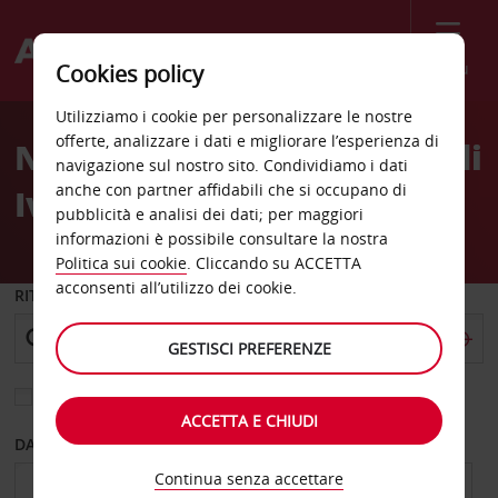
Menù
Cookies policy
Welcome
Utilizziamo i cookie per personalizzare le nostre
to
offerte, analizzare i dati e migliorare l’esperienza di
Noleggio auto Aeroporto di
Avis
navigazione sul nostro sito. Condividiamo i dati
anche con partner affidabili che si occupano di
Ivalo
pubblicità e analisi dei dati; per maggiori
informazioni è possibile consultare la nostra
Politica sui cookie
. Cliccando su ACCETTA
acconsenti all’utilizzo dei cookie.
RITIRO DA
GESTISCI PREFERENZE
Scegli una località di riconsegna diversa
ACCETTA E CHIUDI
DAL GIORNO
AL GIORNO
Continua senza accettare