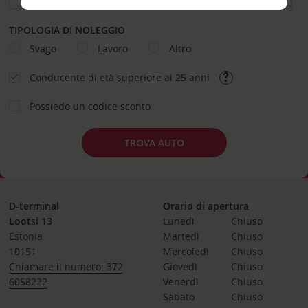
TIPOLOGIA DI NOLEGGIO
Svago
Lavoro
Altro
Conducente di età superiore ai 25 anni
Possiedo un codice sconto
TROVA AUTO
D-terminal
Orario di apertura
Lootsi 13
Lunedì
Chiuso
Estonia
Martedì
Chiuso
10151
Mercoledì
Chiuso
Chiamare il numero: 372
Giovedì
Chiuso
6058222
Venerdì
Chiuso
Sabato
Chiuso