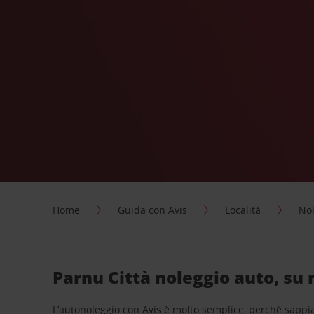
Home
Guida con Avis
Località
Nol
Parnu Città noleggio auto, su 
L’autonoleggio con Avis è molto semplice, perchè sappiam