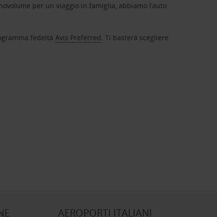
novolume per un viaggio in famiglia, abbiamo l’auto
 programma fedeltà
Avis Preferred
. Ti basterà scegliere
NE
AEROPORTI ITALIANI