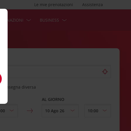
Le mie prenotazioni
Assistenza
STINAZIONI
BUSINESS
 riconsegna diversa
AL GIORNO