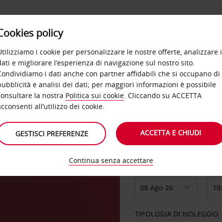
Cookies policy
OFFERTE
SELF SERVICE
PRODOTTI
DE
Utilizziamo i cookie per personalizzare le nostre offerte, analizzare i
dati e migliorare l’esperienza di navigazione sul nostro sito.
Condividiamo i dati anche con partner affidabili che si occupano di
pubblicità e analisi dei dati; per maggiori informazioni è possibile
consultare la nostra
Politica sui cookie
. Cliccando su ACCETTA
RITIRO DA
acconsenti all’utilizzo dei cookie.
ACCETTA E CHIUDI
GESTISCI PREFERENZE
Scegli una località di
Continua senza accettare
DAL GIORNO
TIPOLOGIA DI NOLEGGIO