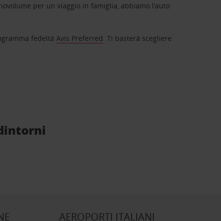
novolume per un viaggio in famiglia, abbiamo l’auto
 programma fedeltà
Avis Preferred
. Ti basterà scegliere
dintorni
NE
AEROPORTI ITALIANI