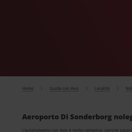
Home
Guida con Avis
Località
Nol
Aeroporto Di Sonderborg noleg
L’autonoleggio con Avis è molto semplice, perchè sappiam