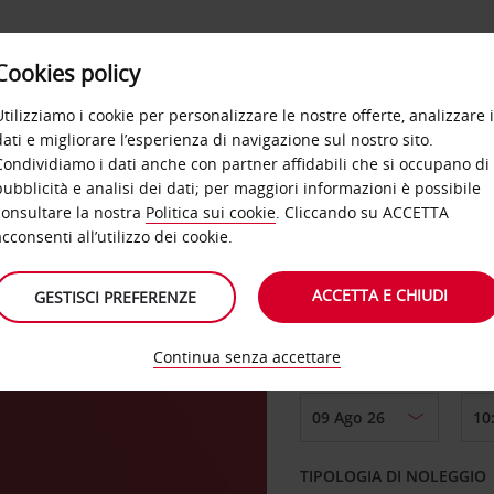
Cookies policy
OFFERTE
SELF SERVICE
PRODOTTI
DE
Utilizziamo i cookie per personalizzare le nostre offerte, analizzare i
dati e migliorare l’esperienza di navigazione sul nostro sito.
Condividiamo i dati anche con partner affidabili che si occupano di
pubblicità e analisi dei dati; per maggiori informazioni è possibile
consultare la nostra
Politica sui cookie
. Cliccando su ACCETTA
RITIRO DA
acconsenti all’utilizzo dei cookie.
ACCETTA E CHIUDI
GESTISCI PREFERENZE
Scegli una località di
Continua senza accettare
DAL GIORNO
TIPOLOGIA DI NOLEGGIO