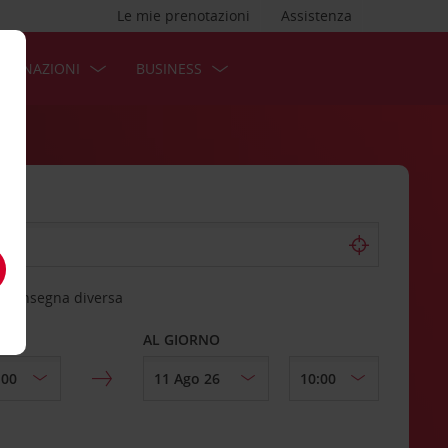
Le mie prenotazioni
Assistenza
STINAZIONI
BUSINESS
 riconsegna diversa
AL GIORNO