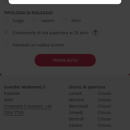
TIPOLOGIA DI NOLEGGIO
Svago
Lavoro
Altro
Conducente di età superiore ai 25 anni
Possiedo un codice sconto
TROVA AUTO
Soender Mellemvej 5
Orario di apertura
Roskilde
Lunedì
Chiuso
4000
Martedì
Chiuso
Chiamare il numero: +45
Mercoledì
Chiuso
7024 7750
Giovedì
Chiuso
Venerdì
Chiuso
Sabato
Chiuso