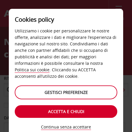
Menù
Cookies policy
Welcome
Utilizziamo i cookie per personalizzare le nostre
to
offerte, analizzare i dati e migliorare l’esperienza di
Noleggio auto Roskilde
Avis
navigazione sul nostro sito. Condividiamo i dati
anche con partner affidabili che si occupano di
città
pubblicità e analisi dei dati; per maggiori
informazioni è possibile consultare la nostra
Politica sui cookie
. Cliccando su ACCETTA
acconsenti all’utilizzo dei cookie.
RITIRO DA
GESTISCI PREFERENZE
Scegli una località di riconsegna diversa
ACCETTA E CHIUDI
DAL GIORNO
AL GIORNO
Continua senza accettare