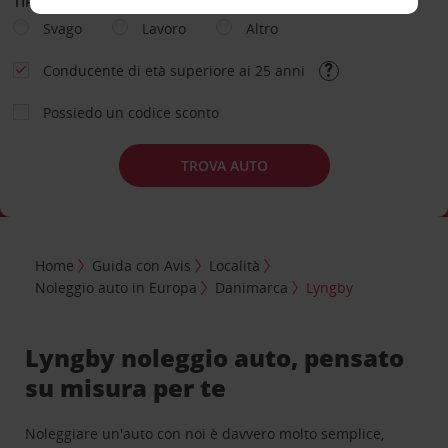
TIPOLOGIA DI NOLEGGIO
Svago
Lavoro
Altro
Conducente di età superiore ai 25 anni
Possiedo un codice sconto
TROVA AUTO
Home
Guida con Avis
Località
Noleggio auto in Europa
Danimarca
Lyngby
Lyngby noleggio auto, pensato
su misura per te
Noleggiare un'auto con noi è davvero molto semplice,