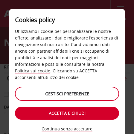
Menù
Cookies policy
Welcome
Utilizziamo i cookie per personalizzare le nostre
to
offerte, analizzare i dati e migliorare l’esperienza di
Noleggio auto Lyngby
Avis
navigazione sul nostro sito. Condividiamo i dati
anche con partner affidabili che si occupano di
pubblicità e analisi dei dati; per maggiori
informazioni è possibile consultare la nostra
RITIRO DA
Politica sui cookie
. Cliccando su ACCETTA
acconsenti all’utilizzo dei cookie.
GESTISCI PREFERENZE
Scegli una località di riconsegna diversa
DAL GIORNO
AL GIORNO
ACCETTA E CHIUDI
Continua senza accettare