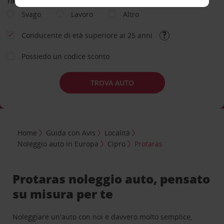
TIPOLOGIA DI NOLEGGIO
Svago
Lavoro
Altro
Conducente di età superiore ai 25 anni
Possiedo un codice sconto
TROVA AUTO
Home
Guida con Avis
Località
Noleggio auto in Europa
Cipro
Protaras
Protaras noleggio auto, pensato
su misura per te
Noleggiare un'auto con noi è davvero molto semplice,