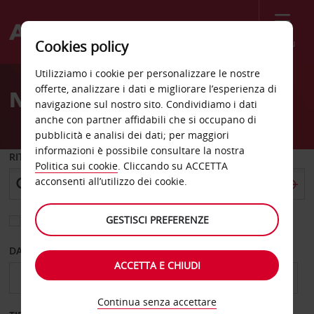
Menù
Cookies policy
Welcome
Utilizziamo i cookie per personalizzare le nostre
to
offerte, analizzare i dati e migliorare l’esperienza di
Noleggio auto Protaras
Avis
navigazione sul nostro sito. Condividiamo i dati
anche con partner affidabili che si occupano di
pubblicità e analisi dei dati; per maggiori
informazioni è possibile consultare la nostra
RITIRO DA
Politica sui cookie
. Cliccando su ACCETTA
acconsenti all’utilizzo dei cookie.
GESTISCI PREFERENZE
Scegli una località di riconsegna diversa
DAL GIORNO
AL GIORNO
ACCETTA E CHIUDI
Continua senza accettare