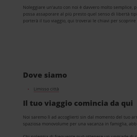
Noleggiare un'auto con noi è davvero molto semplice, 
possa assaporare al più presto quel senso di libertà tip
porterà il tuo viaggio, qui troverai le chiavi per scoprire
Dove siamo
Limisso città
Il tuo viaggio comincia da qui
Noi saremo lì ad accoglierti sin dal momento del tuo arr
spaziosa monovolume per una vacanza in famiglia, abbi
Chi noleggia di frequente può ottenere un upgrade di ca