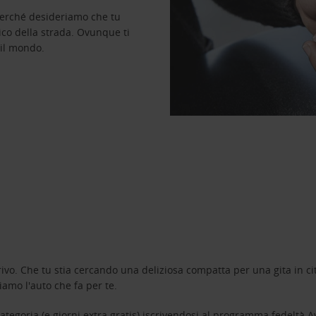
perché desideriamo che tu
ico della strada. Ovunque ti
 il mondo.
ivo. Che tu stia cercando una deliziosa compatta per una gita in cit
amo l'auto che fa per te.
tegoria (e giorni extra gratis) iscrivendosi al programma fedeltà
A