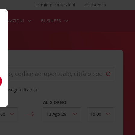
Le mie prenotazioni
Assistenza
STINAZIONI
BUSINESS
 riconsegna diversa
AL GIORNO