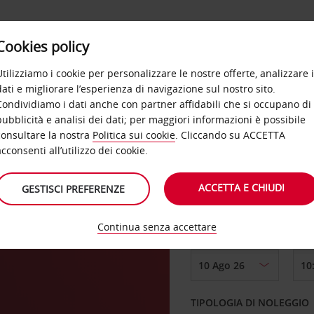
Cookies policy
OFFERTE
SELF SERVICE
PRODOTTI
DE
Utilizziamo i cookie per personalizzare le nostre offerte, analizzare i
dati e migliorare l’esperienza di navigazione sul nostro sito.
Condividiamo i dati anche con partner affidabili che si occupano di
pubblicità e analisi dei dati; per maggiori informazioni è possibile
consultare la nostra
Politica sui cookie
. Cliccando su ACCETTA
RITIRO DA
acconsenti all’utilizzo dei cookie.
ACCETTA E CHIUDI
GESTISCI PREFERENZE
Scegli una località di
Continua senza accettare
DAL GIORNO
TIPOLOGIA DI NOLEGGIO