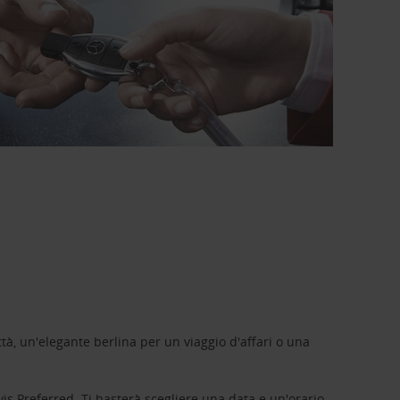
tà, un'elegante berlina per un viaggio d'affari o una
vis Preferred
. Ti basterà scegliere una data e un'orario,