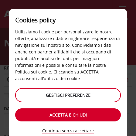
Menù
Cookies policy
Welcome
Utilizziamo i cookie per personalizzare le nostre
to
offerte, analizzare i dati e migliorare l’esperienza di
Noleggio auto Plovdiv
Avis
navigazione sul nostro sito. Condividiamo i dati
anche con partner affidabili che si occupano di
pubblicità e analisi dei dati; per maggiori
informazioni è possibile consultare la nostra
RITIRO DA
Politica sui cookie
. Cliccando su ACCETTA
acconsenti all’utilizzo dei cookie.
GESTISCI PREFERENZE
Scegli una località di riconsegna diversa
DAL GIORNO
AL GIORNO
ACCETTA E CHIUDI
Continua senza accettare