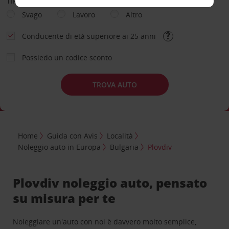
TIPOLOGIA DI NOLEGGIO
Svago
Lavoro
Altro
Conducente di età superiore ai 25 anni
Possiedo un codice sconto
TROVA AUTO
Home
Guida con Avis
Località
Noleggio auto in Europa
Bulgaria
Plovdiv
Plovdiv noleggio auto, pensato
su misura per te
Noleggiare un'auto con noi è davvero molto semplice,