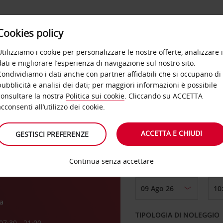
Cookies policy
OFFERTE
SELF SERVICE
PRODOTTI
DE
Utilizziamo i cookie per personalizzare le nostre offerte, analizzare i
dati e migliorare l’esperienza di navigazione sul nostro sito.
Condividiamo i dati anche con partner affidabili che si occupano di
pubblicità e analisi dei dati; per maggiori informazioni è possibile
consultare la nostra
Politica sui cookie
. Cliccando su ACCETTA
RITIRO DA
acconsenti all’utilizzo dei cookie.
aria
ACCETTA E CHIUDI
GESTISCI PREFERENZE
Scegli una località di
Continua senza accettare
DAL GIORNO
a
TIPOLOGIA DI NOLEGGIO
07:30 - 21:00