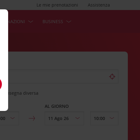
Le mie prenotazioni
Assistenza
STINAZIONI
BUSINESS
 riconsegna diversa
AL GIORNO