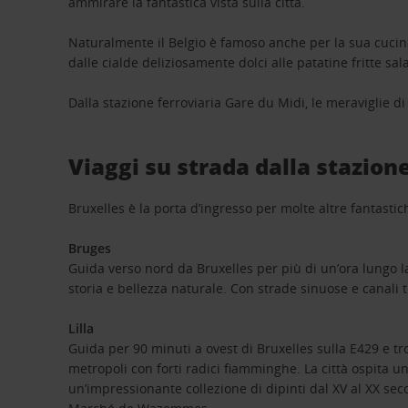
ammirare la fantastica vista sulla città.
Naturalmente il Belgio è famoso anche per la sua cucina 
dalle cialde deliziosamente dolci alle patatine fritte sa
Dalla stazione ferroviaria Gare du Midi, le meraviglie di 
Viaggi su strada dalla stazion
Bruxelles è la porta d’ingresso per molte altre fantastic
Bruges
Guida verso nord da Bruxelles per più di un’ora lungo la
storia e bellezza naturale. Con strade sinuose e canali t
Lilla
Guida per 90 minuti a ovest di Bruxelles sulla E429 e trov
metropoli con forti radici fiamminghe. La città ospita un
un’impressionante collezione di dipinti dal XV al XX sec