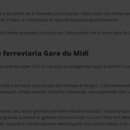
e Bruxelles ne è l’esempio più calzante. Dalle cozze che fanno veni
late, il menu è ricchissimo di squisite sorprese gastronomiche.
Bruxelles aspettano il tuo arrivo. Tutto quello che ti serve sono le 
e ferroviaria Gare du Midi
he città europee. Con la tua auto a noleggio Avis puoi scoprirle in 
 E40 e arriverai sulle strade acciottolate di Bruges. Città medioeva
ranquilli, chiese antiche ed edifici intonacati, non sorprende che i v
erai Lilla, la più grande città delle Fiandre francesi. Situata proprio
a grande quantità di gallerie d’arte e musei, tra cui il Fine Arts M
olo. Guarda il mondo passare mentre gusti una cialda seduto a un caf