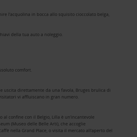
re l’acquolina in bocca allo squisito cioccolato belga,
chiavi della tua auto a noleggio.
assoluto comfort.
le uscita direttamente da una favola, Bruges brulica di
isitatori vi affluiscano in gran numero.
 al confine con il Belgio, Lilla è un’incantevole
useum (Museo delle Belle Arti), che accoglie
fè nella Grand Place, o visita il mercato all’aperto del