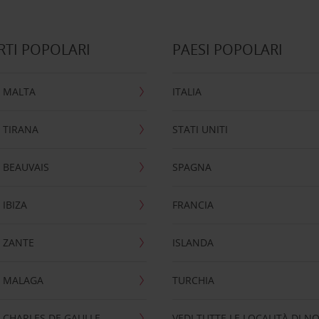
TI POPOLARI
PAESI POPOLARI
 MALTA
ITALIA
 TIRANA
STATI UNITI
 BEAUVAIS
SPAGNA
IBIZA
FRANCIA
 ZANTE
ISLANDA
 MALAGA
TURCHIA
CHARLES DE GAULLE
VEDI TUTTE LE LOCALITÀ DI N