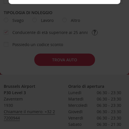
TIPOLOGIA DI NOLEGGIO
Svago
Lavoro
Altro
Conducente di età superiore ai 25 anni
Possiedo un codice sconto
TROVA AUTO
Brussels Airport
Orario di apertura
P30 Level 3
Lunedì
06:30 - 23:30
Zaventem
Martedì
06:30 - 23:30
1930
Mercoledì
06:30 - 23:30
Chiamare il numero: +32 2
Giovedì
06:30 - 23:30
7200944
Venerdì
06:30 - 23:30
Sabato
06:30 - 21:30