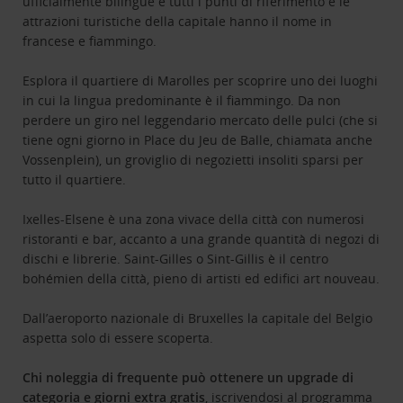
ufficialmente bilingue e tutti i punti di riferimento e le
attrazioni turistiche della capitale hanno il nome in
francese e fiammingo.
Esplora il quartiere di Marolles per scoprire uno dei luoghi
in cui la lingua predominante è il fiammingo. Da non
perdere un giro nel leggendario mercato delle pulci (che si
tiene ogni giorno in Place du Jeu de Balle, chiamata anche
Vossenplein), un groviglio di negozietti insoliti sparsi per
tutto il quartiere.
Ixelles-Elsene è una zona vivace della città con numerosi
ristoranti e bar, accanto a una grande quantità di negozi di
dischi e librerie. Saint-Gilles o Sint-Gillis è il centro
bohémien della città, pieno di artisti ed edifici art nouveau.
Dall’aeroporto nazionale di Bruxelles la capitale del Belgio
aspetta solo di essere scoperta.
Chi noleggia di frequente può ottenere un upgrade di
categoria e giorni extra gratis
, iscrivendosi al
programma