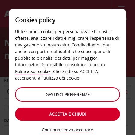
Menù
Cookies policy
Welcome
Utilizziamo i cookie per personalizzare le nostre
to
offerte, analizzare i dati e migliorare l’esperienza di
Noleggio auto aeroporto
Avis
navigazione sul nostro sito. Condividiamo i dati
anche con partner affidabili che si occupano di
nazionale di Bruxelles
pubblicità e analisi dei dati; per maggiori
informazioni è possibile consultare la nostra
Politica sui cookie
. Cliccando su ACCETTA
acconsenti all’utilizzo dei cookie.
RITIRO DA
GESTISCI PREFERENZE
Scegli una località di riconsegna diversa
ACCETTA E CHIUDI
DAL GIORNO
AL GIORNO
Continua senza accettare