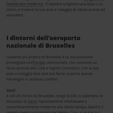
fedeltà Avis Preferred
. Ti basterà scegliere una data e un
orario, e troverai la tua auto a noleggio di classe pronta ad
attenderti.
I dintorni dell’aeroporto
nazionale di Bruxelles
L’aspetto più pratico di Bruxelles è la sua posizione
privilegiata nell’
Europa
continentale, che consente un
facile accesso alle città e regioni circostanti. Con la tua
auto a noleggio Avis sarà più facile scoprire queste
meraviglie in assoluto comfort.
Gand
A soli 45 minuti da Bruxelles, lungo la E40, ti aspettano le
attrazioni di
Gand
. Squisitamente medioevale e
straordinariamente moderna allo stesso tempo, Gand è il
segreto meglio conservato del Belgio. Con i suoi bar sul