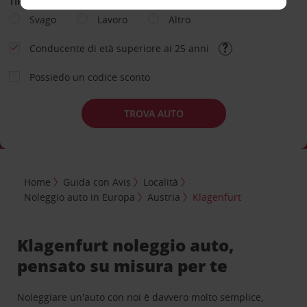
TIPOLOGIA DI NOLEGGIO
Svago
Lavoro
Altro
Conducente di età superiore ai 25 anni
Possiedo un codice sconto
TROVA AUTO
Home
Guida con Avis
Località
Noleggio auto in Europa
Austria
Klagenfurt
Klagenfurt noleggio auto,
pensato su misura per te
Noleggiare un'auto con noi è davvero molto semplice,