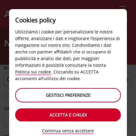
Menù
Cookies policy
Welcome
Utilizziamo i cookie per personalizzare le nostre
to
offerte, analizzare i dati e migliorare l’esperienza di
Noleggio auto Klagenfurt
Avis
navigazione sul nostro sito. Condividiamo i dati
anche con partner affidabili che si occupano di
pubblicità e analisi dei dati; per maggiori
informazioni è possibile consultare la nostra
RITIRO DA
Politica sui cookie
. Cliccando su ACCETTA
acconsenti all’utilizzo dei cookie.
GESTISCI PREFERENZE
Scegli una località di riconsegna diversa
DAL GIORNO
AL GIORNO
ACCETTA E CHIUDI
Continua senza accettare