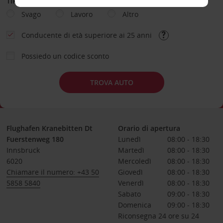
TIPOLOGIA DI NOLEGGIO
Svago
Lavoro
Altro
Conducente di età superiore ai 25 anni
Possiedo un codice sconto
TROVA AUTO
Flughafen Kranebitten Dt
Orario di apertura
Fuerstenweg 180
Lunedì
08:00 - 18:30
Innsbruck
Martedì
08:00 - 18:30
6020
Mercoledì
08:00 - 18:30
Chiamare il numero: +43 50
Giovedì
08:00 - 18:30
5858 5840
Venerdì
08:00 - 18:30
Sabato
09:00 - 18:30
Domenica
09:00 - 18:30
Riconsegna 24 ore su 24