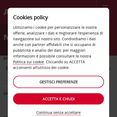
Menù
Cookies policy
Welcome
Utilizziamo i cookie per personalizzare le nostre
to
offerte, analizzare i dati e migliorare l’esperienza di
Noleggio auto Innsbruck
Avis
navigazione sul nostro sito. Condividiamo i dati
anche con partner affidabili che si occupano di
pubblicità e analisi dei dati; per maggiori
informazioni è possibile consultare la nostra
RITIRO DA
Politica sui cookie
. Cliccando su ACCETTA
acconsenti all’utilizzo dei cookie.
GESTISCI PREFERENZE
Scegli una località di riconsegna diversa
DAL GIORNO
AL GIORNO
ACCETTA E CHIUDI
Continua senza accettare