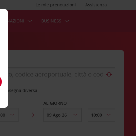
Le mie prenotazioni
Assistenza
STINAZIONI
BUSINESS
 riconsegna diversa
AL GIORNO