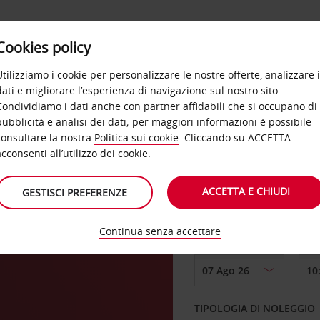
Cookies policy
OFFERTE
SELF SERVICE
PRODOTTI
DE
Utilizziamo i cookie per personalizzare le nostre offerte, analizzare i
dati e migliorare l’esperienza di navigazione sul nostro sito.
Condividiamo i dati anche con partner affidabili che si occupano di
t
pubblicità e analisi dei dati; per maggiori informazioni è possibile
consultare la nostra
Politica sui cookie
. Cliccando su ACCETTA
RITIRO DA
acconsenti all’utilizzo dei cookie.
ACCETTA E CHIUDI
GESTISCI PREFERENZE
Scegli una località di
Continua senza accettare
DAL GIORNO
TIPOLOGIA DI NOLEGGIO