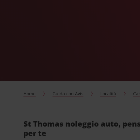
Home
Guida con Avis
Località
Car
St Thomas noleggio auto, pen
per te