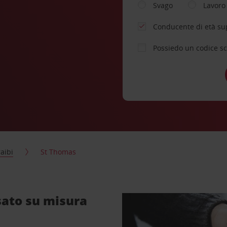
Svago
Lavoro
Conducente di età su
Possiedo un codice s
aibi
St Thomas
sato su misura