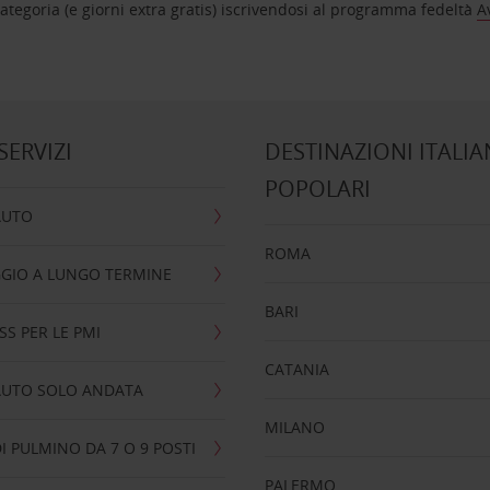
tegoria (e giorni extra gratis) iscrivendosi al programma fedeltà
A
 SERVIZI
DESTINAZIONI ITALIA
POPOLARI
AUTO
ROMA
GIO A LUNGO TERMINE
BARI
SS PER LE PMI
CATANIA
AUTO SOLO ANDATA
MILANO
I PULMINO DA 7 O 9 POSTI
PALERMO