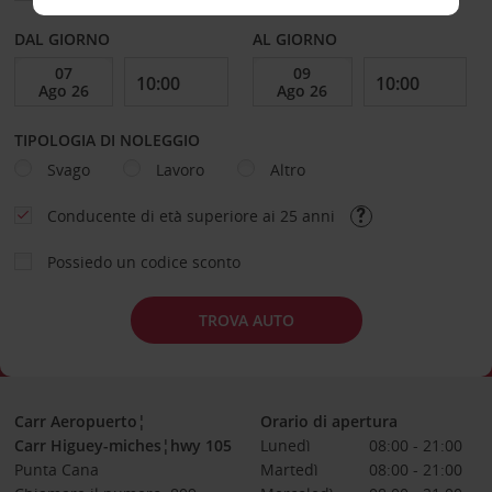
DAL GIORNO
AL GIORNO
TIPOLOGIA DI NOLEGGIO
Svago
Lavoro
Altro
Conducente di età superiore ai 25 anni
Possiedo un codice sconto
TROVA AUTO
Carr Aeropuerto¦
Orario di apertura
Carr Higuey-miches¦hwy 105
Lunedì
08:00 - 21:00
Punta Cana
Martedì
08:00 - 21:00