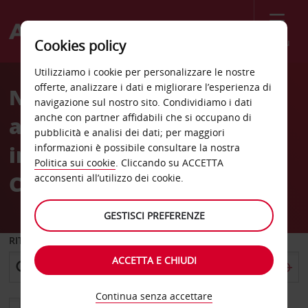
Menù
Cookies policy
Welcome
Utilizziamo i cookie per personalizzare le nostre
to
offerte, analizzare i dati e migliorare l’esperienza di
Noleggio auto
Avis
navigazione sul nostro sito. Condividiamo i dati
anche con partner affidabili che si occupano di
all'Aeroporto
pubblicità e analisi dei dati; per maggiori
internazionale di Punta
informazioni è possibile consultare la nostra
Politica sui cookie
. Cliccando su ACCETTA
Cana (PUJ)
acconsenti all’utilizzo dei cookie.
GESTISCI PREFERENZE
RITIRO DA
ACCETTA E CHIUDI
Continua senza accettare
Scegli una località di riconsegna diversa